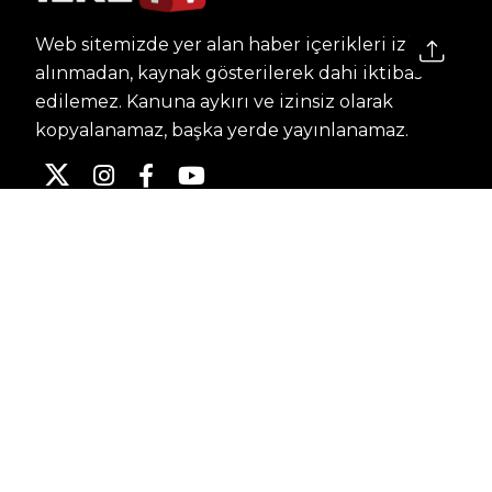
Web sitemizde yer alan haber içerikleri izin
alınmadan, kaynak gösterilerek dahi iktibas
edilemez. Kanuna aykırı ve izinsiz olarak
kopyalanamaz, başka yerde yayınlanamaz.
HABERLER
Dünya – Diplomasi
Kültür Sanat
Ekonomi – Emek
Bilim & Teknoloji
Spor