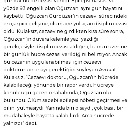
günlük hücre cezası verildi. Epilepsi hastası ve
yüzde 93 engelli olan Oğuzcan, aynı gün hayatını
kaybetti. Oğuzcan Gürbüzer’in cezaevi sürecindeki
en çarpıcı gelişme, ölümüne yol açan disiplin cezası
oldu. Kulaksız, cezaevine girdikten kısa süre sonra,
Oğuzcan’ın duvara kalemle yazı yazdığı
gerekçesiyle disiplin cezası aldığını, bunun üzerine
bir günlük hücre cezası verildiğini belirtiyor. Ancak
bu cezanın uygulanabilmesi için cezaevi
doktorunun onayı gerektiğini söyleyen Avukat
Kulaksız, “Cezaevi doktoru, Oğuzcan’ın hücrede
kalabileceği yönünde bir rapor verdi. Hücreye
konulduğu gecenin sabahında, Oğuzcan ölü
bulundu. Ölüm sebebi epilepsi nöbeti geçirmesi ve
dilini yutmasıydı. Yanında biri olsaydı, çok basit bir
müdahaleyle hayatta kalabilirdi. Ama hücrede
yalnızdı” dedi.