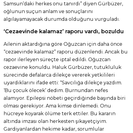
Samsun’daki herkes onu tanırdı” diyen Gürbüzer,
oğlunun suçun anlam ve sonuçlarını
algılayamayacak durumda olduğunu vurguladı.
‘Cezaevinde kalamaz’ raporu vardı, bozuldu
Ailenin aktardığına göre Oğuzcan için daha önce
“cezaevinde kalamaz” raporu düzenlendi. Ancak bu
rapor ilerleyen süreçte iptal edildi. Oğuzcan
cezaevine konuldu. Haluk Gürbüzer, tutukluluk
sürecinde defalarca dilekçe vererek yetkilileri
uyardıklarını ifade etti: “Savcılığa dilekçe yazdım.
‘Bu çocuk ölecek’ dedim. Burnundan nefes
alamıyor. Epilepsi nöbeti geçirdiğinde başında biri
olması gerekiyor. Ama kimse dinlemedi. Onu
hücreye koyarak ölüme terk ettiler. Bu kararın
altında imzası olan herkesten şikayetçiyim.
Gardiyanlardan hekime kadar, sorumlular