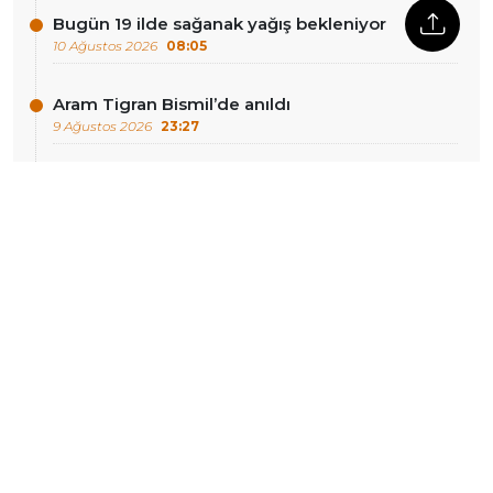
Bugün 19 ilde sağanak yağış bekleniyor
10 Ağustos 2026
08:05
Aram Tigran Bismil’de anıldı
9 Ağustos 2026
23:27
Mısır’da altın madeninde meydana gelen
göçükte 1 işçi öldü
9 Ağustos 2026
23:25
DIĞER HABERLER