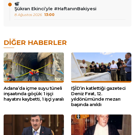
Şükran Ekinci’yle #HaftanınBakiyesi
8 Ağustos 2026
13:00
DIĞER HABERLER
Adana’da içme suyu tüneli
IŞİD’in katlettiği gazeteci
inşaatında göçük: 1 işçi
Deniz Fırat, 12.
hayatını kaybetti, 1 işçi yaralı
yıldönümünde mezarı
başında anıldı