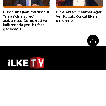
Cumhurbaşkanı Yardımcısı
Dicle Anter: ‘Mehmet Ağar,
Yılmaz’dan ‘süreç’
Veli Küçük, Korkut Eken
açıklaması: ‘Demokrasi ve
dinlenmeli’
kalkınmada yeni bir faza
geçeceğiz’
Web sitemizde yer alan haber içerikleri izin
alınmadan, kaynak gösterilerek dahi iktibas
edilemez. Kanuna aykırı ve izinsiz olarak
kopyalanamaz, başka yerde yayınlanamaz.