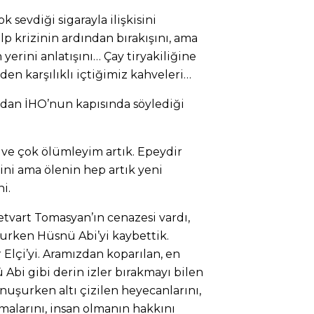
k sevdiği sigarayla ilişkisini
lp krizinin ardından bırakışını, ama
 yerini anlatışını… Çay tiryakiliğine
en karşılıklı içtiğimiz kahveleri…
ndan İHO’nun kapısında söylediği
 ve çok ölümleyim artık. Epeydir
ni ama ölenin hep artık yeni
i.
tvart Tomasyan’ın cenazesi vardı,
urken Hüsnü Abi’yi kaybettik.
 Elçi’yi. Aramızdan koparılan, en
Abi gibi derin izler bırakmayı bilen
nuşurken altı çizilen heyecanlarını,
malarını, insan olmanın hakkını