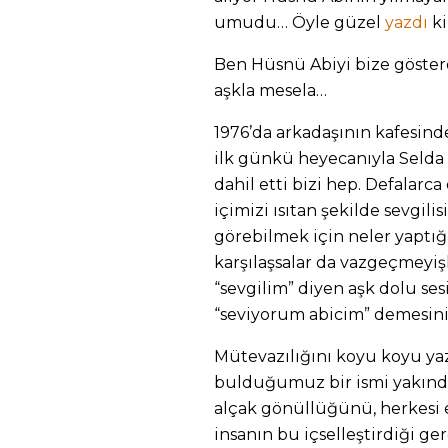
umudu… Öyle güzel
yazdı
ki
Ben Hüsnü Abiyi bize gösterdi
aşkla mesela…
1976’da arkadaşının kafesind
ilk günkü heyecanıyla Selda
dahil etti bizi hep. Defalarc
içimizi ısıtan şekilde sevgilis
görebilmek için neler yaptığ
karşılaşsalar da vazgeçmeyiş
“sevgilim” diyen aşk dolu se
“seviyorum abicim” demesin
Mütevazılığını koyu koyu ya
bulduğumuz bir ismi yakında
alçak gönüllüğünü, herkesi e
insanın bu içselleştirdiği ger