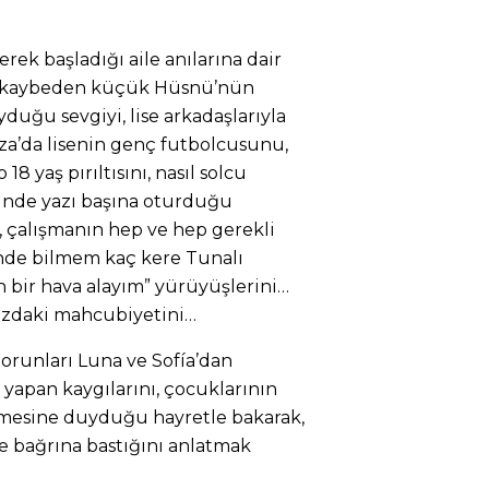
k başladığı aile anılarına dair
nı kaybeden küçük Hüsnü’nün
duğu sevgiyi, lise arkadaşlarıyla
a’da lisenin genç futbolcusunu,
8 yaş pırıltısını, nasıl solcu
inde yazı başına oturduğu
ı, çalışmanın hep ve hep gerekli
nde bilmem kaç kere Tunalı
 bir hava alayım” yürüyüşlerini…
zdaki mahcubiyetini…
torunları Luna ve Sofía’dan
yapan kaygılarını, çocuklarının
ümesine duyduğu hayretle bakarak,
yle bağrına bastığını anlatmak