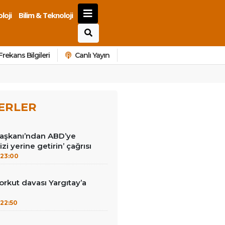
loji
Bilim & Teknoloji
Frekans Bilgileri
Canlı Yayın
ERLER
Başkanı’ndan ABD’ye
izi yerine getirin’ çağrısı
23:00
kut davası Yargıtay’a
22:50