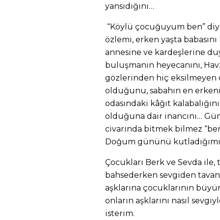
yansıdığını…
“Köylü çocuğuyum ben” diyere
özlemi, erken yaşta babası
annesine ve kardeşlerine duy
buluşmanın heyecanını, Havz
gözlerinden hiç eksilmeyen o 1
olduğunu, sabahın en erken
odasındaki kâğıt kalabalığın
olduğuna dair inancını… Gü
civarında bitmek bilmez “ben
Doğum gününü kutladığımı
Çocukları Berk ve Sevda ile, 
bahsederken sevgiden tavan 
aşklarına çocuklarının büy
onların aşklarını nasıl sevgi
isterim.