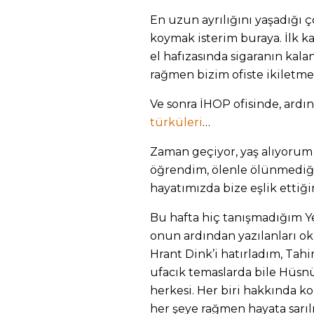
En uzun ayrılığını yaşadığı ço
koymak isterim buraya. İlk ka
el hafızasında sigaranın kalan
rağmen bizim ofiste ikiletmed
Ve sonra İHOP ofisinde, ardı
türküleri
…
Zaman geçiyor, yaş alıyorum
öğrendim, ölenle ölünmediği
hayatımızda bize eşlik ettiğin
Bu hafta hiç tanışmadığım Ye
onun ardından yazılanları ok
Hrant Dink’i hatırladım, Tahir
ufacık temaslarda bile Hüsnü 
herkesi. Her biri hakkında ko
her şeye rağmen hayata sarıl