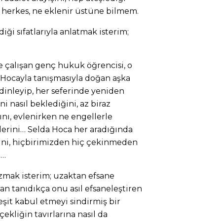
 herkes, ne eklenir üstüne bilmem.
ği sıfatlarıyla anlatmak isterim;
e çalışan genç hukuk öğrencisi, o
 Hocayla tanışmasıyla doğan aşka
a dinleyip, her seferinde yeniden
ini nasıl beklediğini, az biraz
ını, evlenirken ne engellerle
lerini… Selda Hoca her aradığında
sini, hiçbirimizden hiç çekinmeden
i…
zmak isterim; uzaktan efsane
n tanıdıkça onu asıl efsaneleştiren
şit kabul etmeyi sindirmiş bir
çekliğin tavırlarına nasıl da