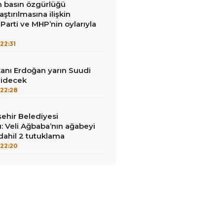
in basın özgürlüğü
raştırılmasına ilişkin
Parti ve MHP’nin oylarıyla
22:31
nı Erdoğan yarın Suudi
gidecek
22:28
ehir Belediyesi
: Veli Ağbaba’nın ağabeyi
dahil 2 tutuklama
22:20