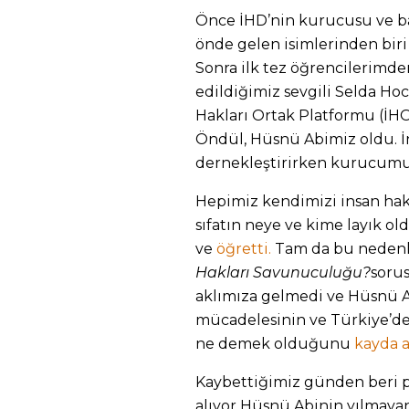
Önce İHD’nin kurucusu ve ba
önde gelen isimlerinden bir
Sonra ilk tez öğrencilerimden
edildiğimiz sevgili Selda Ho
Hakları Ortak Platformu (İHO
Öndül, Hüsnü Abimiz oldu. İ
dernekleştirirken kurucumu
Hepimiz kendimizi insan hak
sıfatın neye ve kime layık 
ve
öğretti.
Tam da bu nedenl
Hakları Savunuculuğu?
soru
aklımıza gelmedi ve Hüsnü Ab
mücadelesinin ve Türkiye’de
ne demek olduğunu
kayda
a
Kaybettiğimiz günden beri 
alıyor Hüsnü Abinin yılmayan 