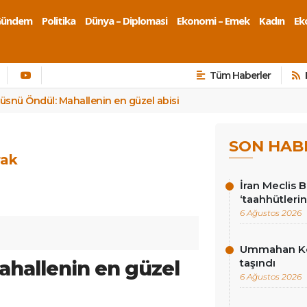
Gündem
Politika
Dünya – Diplomasi
Ekonomi – Emek
Kadın
Eko
Tüm Haberler
üsnü Öndül: Mahallenin en güzel abisi
SON HAB
rak
İran Meclis 
‘taahhütlerin
6 Ağustos 2026
Ummahan Kor
hallenin en güzel
taşındı
6 Ağustos 2026