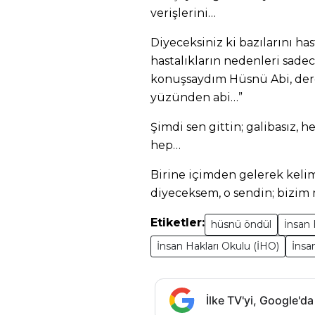
verişlerini…
Diyeceksiniz ki bazılarını has
hastalıkların nedenleri sade
konuşsaydım Hüsnü Abi, derd
yüzünden abi…”
Şimdi sen gittin; galibasız,
hep…
Birine içimden gelerek kelim
diyeceksem, o sendin; bizim 
Etiketler:
hüsnü öndül
İnsan 
İnsan Hakları Okulu (İHO)
İnsa
İlke TV'yi, Google'da