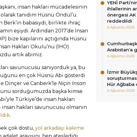
YENİ Parti’n
şkanı, insan hakları mücadelesinin
ihlallerinin a
i olarak tanıdım Hüsnü Öndül’ü.
önergesi AK 
reddedildi
 Berk’in babasıydı, birlikte ihraç
6 Ağustos 2026
camın eşiydi. Ardından 2017’de İnsan
P) bize kapılarını açtığında Hüsnü
Cumhurbaşka
nsan Hakları Okulu’nu (İHO)
Arabistan’a 
zdu artık abimiz.
6 Ağustos 2026
ları savunucusu sanıyorduk ya, bu
İzmir Büyükş
olduğunu en çok Hüsnü Abi gösterdi
soruşturması
e Dinçer ve Canberk’le
Niçin İnsan
Hür Ağbaba 
6 Ağustos 2026
sunu sorduğumuzda başka kimse
i’yle Türkiye’de insan hakları
 insan hakları savunucusu olmanın
ldık
.
pek çok dostu,
yol arkadaşı
kaleme
adalet arayışını, hep ateşlediği