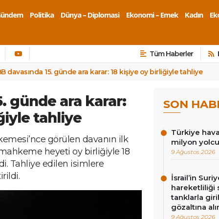
Gündem
Politika
Dünya – Diplomasi
Ekonomi – Emek
Kadın
Eko
Tüm Haberler
BB davasında 15. günde ara karar: 18 kişiye oy birliğiyle tahliye
. günde ara karar:
SON HAB
ğiyle tahliye
Türkiye hava
kemesi’nce görülen davanın ilk
milyon yolc
ahkeme heyeti oy birliğiyle 18
9 Ağustos 2026
di. Tahliye edilen isimlere
ildi.
İsrail’in Sur
hareketliliği
tanklarla gir
gözaltına alı
9 Ağustos 2026