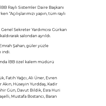
BB Raylı Sistemler Daire Başkanı
en “Açılışlarımızı yapın, tüm raylı
 Genel Sekreter Yardımcısı Gürkan
aldırarak salondan ayrıldı.
 Emrah Şahan, güler yüzle
 indi.
asında İBB özel kalem müdürü
ük, Fatih Yağcı, Ali Üner, Evren
ir Akın, Hüseyin Yurddaş, Kadir
hir Gün, Davut Bildik, Esra Huri
şelli, Mustafa Bostancı, Baran