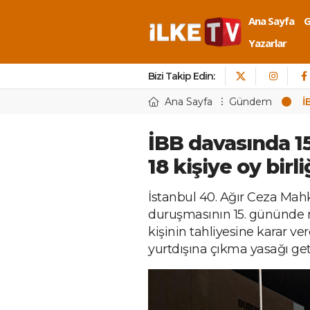
Ana Sayfa
Yazarlar
Bizi Takip Edin:
Ana Sayfa
Gündem
İ
İBB davasında 15
18 kişiye oy birli
İstanbul 40. Ağır Ceza Mah
duruşmasının 15. gününde m
kişinin tahliyesine karar ver
yurtdışına çıkma yasağı getir