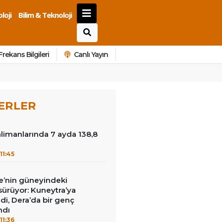
loji
Bilim & Teknoloji
Frekans Bilgileri
Canlı Yayın
ERLER
limanlarında 7 ayda 138,8
u
11:45
iye’nin güneyindeki
 sürüyor: Kuneytra’ya
ildi, Dera’da bir genç
ndı
11:36