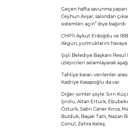
Geçen hafta savunma yapan İ
Ceyhun Avşar, salondan çıkark
sistemleri açın” diye bağırdı.
CHP’li Aykut Erdoğdu ve İBB
Akgün, yumruklarını havaya k
Şişli Belediye Başkanı Resul
izleyicileri selamlayarak aşağı
Tahliye kararı verilenler ar
Kadriye Kasapoğlu da var.
Diğer isimler şöyle: Sırrı Küç
Şirolu, Altan Ertürk, Ebubek
Öztürk, Sabri Caner Kırca, Ma
Bulduk, Başak Tatlı, Nazan Ba
Gönül, Zehra Keleş.