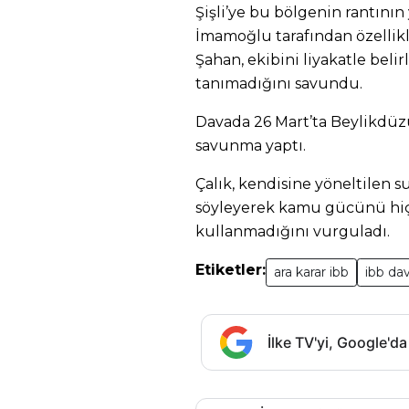
Şişli’ye bu bölgenin rantını
İmamoğlu tarafından özellikl
Şahan, ekibini liyakatle bel
tanımadığını savundu.
Davada 26 Mart’ta Beylikdüz
savunma yaptı.
Çalık, kendisine yöneltilen 
söyleyerek kamu gücünü hiç
kullanmadığını vurguladı.
Etiketler:
ara karar ibb
ibb dav
İlke TV'yi, Google'da