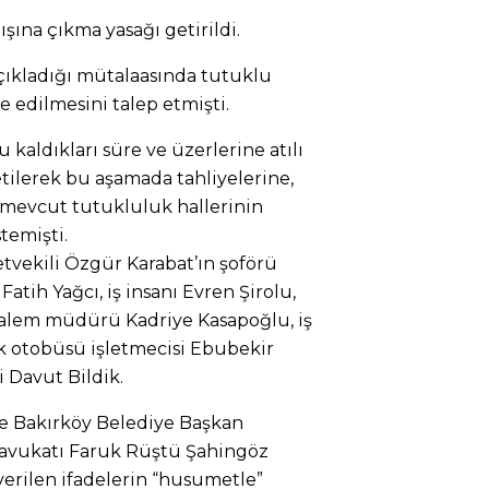
ışına çıkma yasağı getirildi.
çıkladığı mütalaasında tutuklu
e edilmesini talep etmişti.
u kaldıkları süre ve üzerlerine atılı
etilerek bu aşamada tahliyelerine,
 mevcut tutukluluk hallerinin
temişti.
etvekili Özgür Karabat’ın şoförü
Fatih Yağcı, iş insanı Evren Şirolu,
lem müdürü Kadriye Kasapoğlu, iş
alk otobüsü işletmecisi Ebubekir
 Davut Bildik.
de Bakırköy Belediye Başkan
n avukatı Faruk Rüştü Şahingöz
rilen ifadelerin “husumetle”