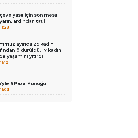
rçeve yasa için son mesai:
arın, ardından tatil
11:28
mmuz ayında 25 kadın
afından öldürüldü, 17 kadın
de yaşamını yitirdi
11:12
ci’yle #PazarKonuğu
11:03