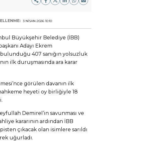
ELLENME:
3 NISAN 2026 10:10
anbul Büyükşehir Belediye (İBB)
başkanı Adayı Ekrem
 bulunduğu 407 sanığın yolsuzluk
anın ilk duruşmasında ara karar
emesi’nce görülen davanın ilk
hkeme heyeti oy birliğiyle 18
i.
Seyfullah Demirel’in savunması ve
hliye kararının ardından İBB
sten çıkacak olan isimlere sarıldı
rek uğurladı.