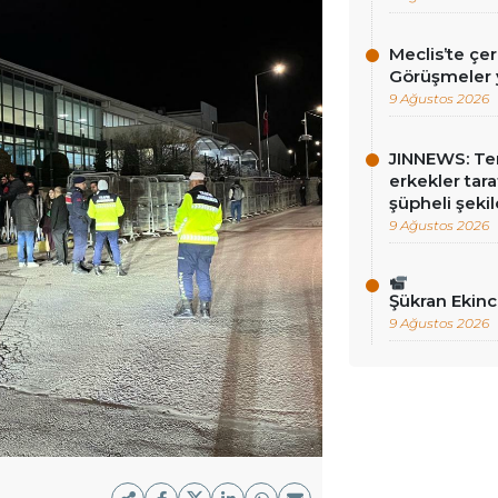
Meclis’te çe
Görüşmeler y
9 Ağustos 2026
JINNEWS: Te
erkekler tar
şüpheli şekil
9 Ağustos 2026
Şükran Ekin
9 Ağustos 2026