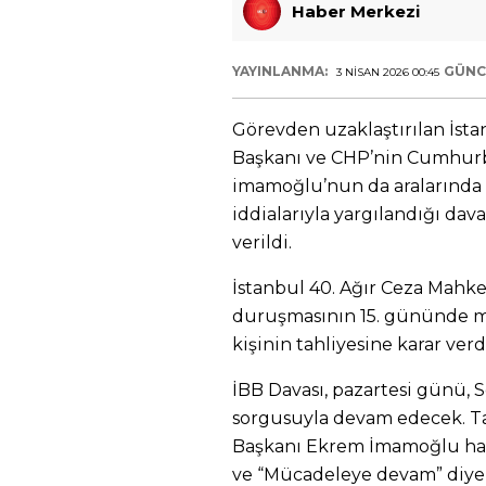
Haber Merkezi
YAYINLANMA:
GÜNC
3 NISAN 2026 00:45
Görevden uzaklaştırılan İst
Başkanı ve CHP’nin Cumhur
imamoğlu’nun da aralarında
iddialarıyla yargılandığı dav
verildi.
İstanbul 40. Ağır Ceza Mahk
duruşmasının 15. gününde ma
kişinin tahliyesine karar verd
İBB Davası, pazartesi günü, 
sorgusuyla devam edecek. Ta
Başkanı Ekrem İmamoğlu hapi
ve “Mücadeleye devam” diye