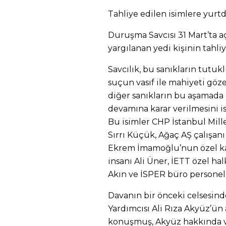
Tahliye edilen isimlere yurtd
Duruşma Savcısı 31 Mart’ta a
yargılanan yedi kişinin tahliy
Savcılık, bu sanıkların tutukl
suçun vasıf ile mahiyeti göz
diğer sanıkların bu aşamada
devamına karar verilmesini is
Bu isimler CHP İstanbul Mill
Sırrı Küçük, Ağaç AŞ çalışanı 
Ekrem İmamoğlu’nun özel ka
insanı Ali Üner, İETT özel h
Akın ve İSPER büro personeli
Davanın bir önceki celsesin
Yardımcısı Ali Rıza Akyüz’ü
konuşmuş, Akyüz hakkında ve