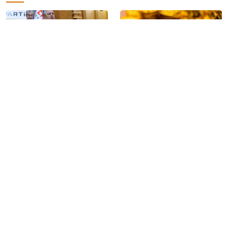
Özgür Özel: ‘Türkiye’nin
Altın fiyatları yüseldi
stratejik önemi
demokrasinin gerilemesini
görmemenin mazereti
olamaz’
Çerçeve yasa kanun teklifi
‘Casperlar’ çetesi
Adalet Komisyonu’nda
soruşturmasında 149 kişi
görüşülmeye başlandı
hakkında yeni dava