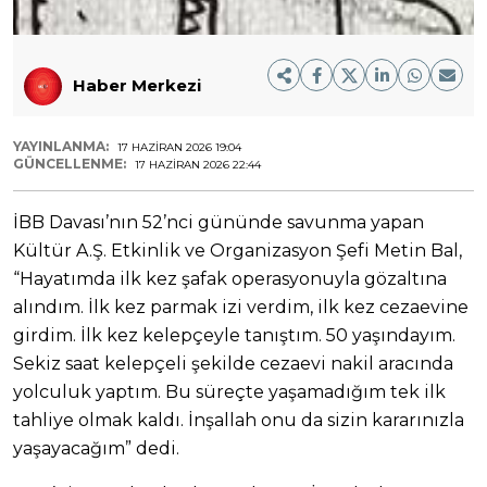
Haber Merkezi
YAYINLANMA:
17 HAZIRAN 2026 19:04
GÜNCELLENME:
17 HAZIRAN 2026 22:44
İBB Davası’nın 52’nci gününde savunma yapan
Kültür A.Ş. Etkinlik ve Organizasyon Şefi Metin Bal,
“Hayatımda ilk kez şafak operasyonuyla gözaltına
alındım. İlk kez parmak izi verdim, ilk kez cezaevine
girdim. İlk kez kelepçeyle tanıştım. 50 yaşındayım.
Sekiz saat kelepçeli şekilde cezaevi nakil aracında
yolculuk yaptım. Bu süreçte yaşamadığım tek ilk
tahliye olmak kaldı. İnşallah onu da sizin kararınızla
yaşayacağım” dedi.