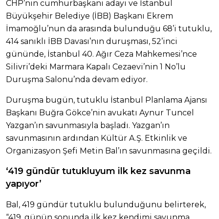
CHP’nin cumhurbaşkanı adayı ve İstanbul
Büyükşehir Belediye (İBB) Başkanı Ekrem
İmamoğlu’nun da arasında bulunduğu 68’i tutuklu,
414 sanıklı İBB Davası’nın duruşması, 52’inci
gününde, İstanbul 40. Ağır Ceza Mahkemesi’nce
Silivri’deki Marmara Kapalı Cezaevi’nin 1 No’lu
Duruşma Salonu’nda devam ediyor.
Duruşma bugün, tutuklu İstanbul Planlama Ajansı
Başkanı Buğra Gökce’nin avukatı Aynur Tuncel
Yazgan’ın savunmasıyla başladı. Yazgan’ın
savunmasının ardından Kültür A.Ş. Etkinlik ve
Organizasyon Şefi Metin Bal’ın savunmasına geçildi.
‘419 gündür tutukluyum ilk kez savunma
yapıyor’
Bal, 419 gündür tutuklu bulunduğunu belirterek,
“419. günün sonunda ilk kez kendimi savunma