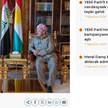
YENİ Parti’l
nerdesysek o
tepki geldi
7 Ağustos 2026
YENİ Parti’n
kampanyasınd
aştı
7 Ağustos 2026
Meral Danış 
atılacak adım
7 Ağustos 2026