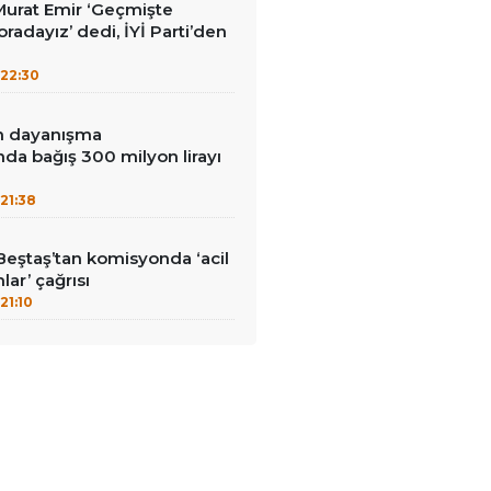
i Murat Emir ‘Geçmişte
radayız’ dedi, İYİ Parti’den
22:30
in dayanışma
a bağış 300 milyon lirayı
21:38
Beştaş’tan komisyonda ‘acil
lar’ çağrısı
21:10