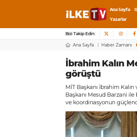
Ana Sayfa
Yazarlar
Bizi Takip Edin:
Ana Sayfa
Haber Zamanı
İbrahim Kalın M
görüştü
MİT Başkanı İbrahim Kalın 
Başkanı Mesud Barzani ile b
ve koordinasyonun güçlend