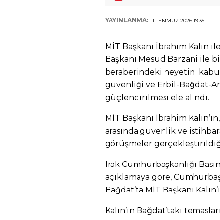
YAYINLANMA:
1 TEMMUZ 2026 19:35
MİT Başkanı İbrahim Kalın il
Başkanı Mesud Barzani ile bir
beraberindeki heyetin kabul
güvenliği ve Erbil-Bağdat-A
güçlendirilmesi ele alındı.
MİT Başkanı İbrahim Kalın’ın, 
arasında güvenlik ve istihbara
görüşmeler gerçekleştirildiğ
Irak Cumhurbaşkanlığı Basın 
açıklamaya göre, Cumhurbaş
Bağdat’ta MİT Başkanı Kalın’ı
Kalın’ın Bağdat’taki temaslar