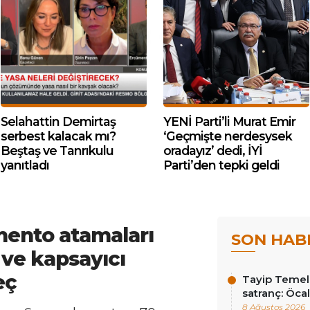
Selahattin Demirtaş
YENİ Parti’li Murat Emir
serbest kalacak mı?
‘Geçmişte nerdesysek
Beştaş ve Tanrıkulu
oradayız’ dedi, İYİ
yanıtladı
Parti’den tepki geldi
mento atamaları
SON HAB
l ve kapsayıcı
eç
Tayip Temel y
satranç: Öcala
8 Ağustos 2026