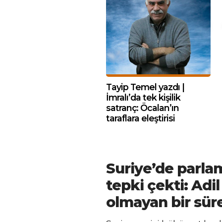
Tayip Temel yazdı |
İmralı’da tek kişilik
satranç: Öcalan’ın
taraflara eleştirisi
Suriye’de parla
tepki çekti: Adi
olmayan bir sür