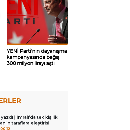
YENİ Parti’nin dayanışma
kampanyasında bağış
300 milyon lirayı aştı
ERLER
azdı | İmralı’da tek kişilik
n’ın taraflara eleştirisi
00:12