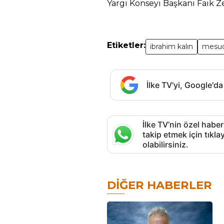
Yargı Konseyi Başkanı Faik 
Etiketler:
ibrahim kalın
mesud
İlke TV'yi, Google'da
İlke TV’nin özel haber
takip etmek için tık
olabilirsiniz.
DIĞER HABERLER