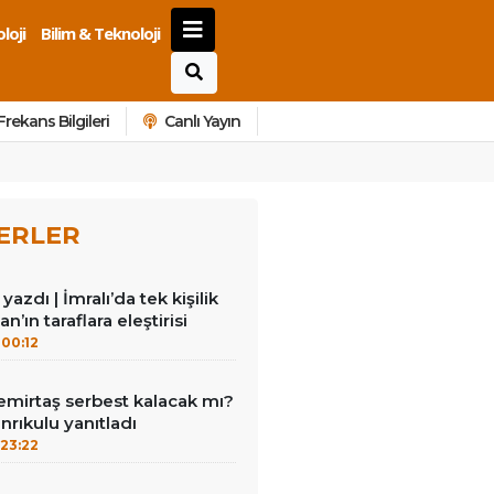
loji
Bilim & Teknoloji
Frekans Bilgileri
Canlı Yayın
ERLER
azdı | İmralı’da tek kişilik
n’ın taraflara eleştirisi
00:12
emirtaş serbest kalacak mı?
nrıkulu yanıtladı
23:22