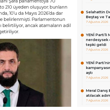
kanı Şara parlamentoya 70
nto 210 üyeden oluşuyor; bunların
Selahattin D
ında, 10’u da Mayıs 2026’da dar
Beştaş ve Ta
de belirlenmişti. Parlamentonun
7 Ağustos 2026
belirtiliyor, ancak atamaların adil
etiriliyor.
YENİ Parti’l
nerdesysek o
tepki geldi
7 Ağustos 2026
YENİ Parti’n
kampanyasınd
aştı
7 Ağustos 2026
Meral Danış 
atılacak adım
7 Ağustos 2026