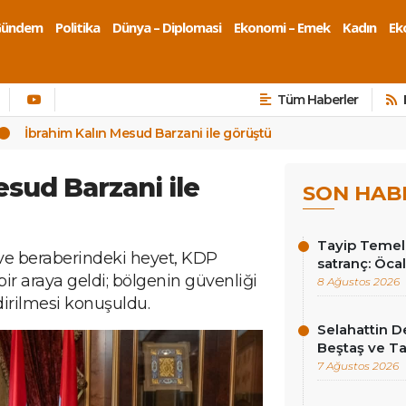
Gündem
Politika
Dünya – Diplomasi
Ekonomi – Emek
Kadın
Eko
Tüm Haberler
İbrahim Kalın Mesud Barzani ile görüştü
esud Barzani ile
SON HAB
Tayip Temel y
ve beraberindeki heyet, KDP
satranç: Öcala
ir araya geldi; bölgenin güvenliği
8 Ağustos 2026
irilmesi konuşuldu.
Selahattin D
Beştaş ve Ta
7 Ağustos 2026