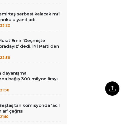
emirtaş serbest kalacak mı?
nrıkulu yanıtladı
23:22
i Murat Emir ‘Geçmişte
radayız’ dedi, İYİ Parti’den
22:30
in dayanışma
a bağış 300 milyon lirayı
21:38
Beştaş’tan komisyonda ‘acil
lar’ çağrısı
21:10