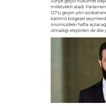
Suriye geçici hükümet baş
milletvekili atadı. Parlame
127’si geçen yılın sonbahar
katılımlı bölgesel seçimler
önümüzdeki hafta açılacağı 
olmadığı eleştirileri de dile g