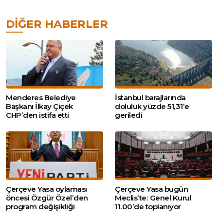
DIĞER HABERLER
Menderes Belediye
İstanbul barajlarında
Başkanı İlkay Çiçek
doluluk yüzde 51,31’e
CHP’den istifa etti
geriledi
Çerçeve Yasa oylaması
Çerçeve Yasa bugün
öncesi Özgür Özel’den
Meclis’te: Genel Kurul
program değişikliği
11.00’de toplanıyor