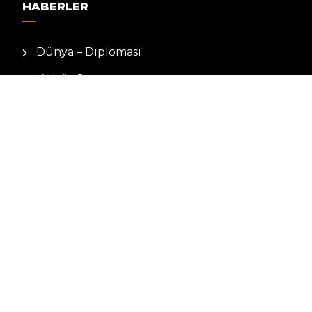
HABERLER
Dünya – Diplomasi
Kültür Sanat
Ekonomi – Emek
Bilim & Teknoloji
Spor
KVKK BILGILENDIRMESI
Kamera Aydınlatma Metni
Hizmet Şartları
Çerez Politikası