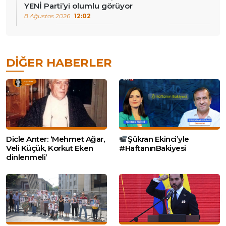
YENİ Parti’yi olumlu görüyor
8 Ağustos 2026
12:02
DIĞER HABERLER
Dicle Anter: ‘Mehmet Ağar,
Şükran Ekinci’yle
Veli Küçük, Korkut Eken
#HaftanınBakiyesi
dinlenmeli’