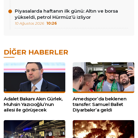
Piyasalarda haftanın ilk günü: Altın ve borsa
yükseldi, petrol Hürmüz’ü izliyor
10 Ağustos 2026
10:26
DIĞER HABERLER
Adalet Bakanı Akın Gürlek,
Amedspor’da beklenen
Muhsin Yazıcıoğlu’nun
transfer: Samuel Ballet
ailesi ile görüşecek
Diyarbakır’a geldi