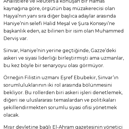
Analistlere ve Reuters’a konuşan bir Hamas
kaynağına göre, örgütün baş müzakerecisi olan
Hayya’nın yanı sıra diğer başlıca adaylar arasında
Haniye’nin selefi Halid Meşal ve Şura Konseyi’ne
başkanlık eden, az bilinen bir isim olan Muhammed
Derviş var.
Sinvar, Haniye’nin yerine geçtiğinde, Gazze’deki
askeri ve siyasi liderliği birleştirmişti ama uzmanlar,
bu kez böyle bir senaryoyu olası görmüyor.
Örneğin Filistin uzmanı Eşref Ebubekir, Sinvar’ın
sorumluluklarının iki rol arasında bölünmesini
bekliyor. Bu rollerden biri askeri işleri denetlemek,
diğeri ise uluslararası temaslardan ve politikaları
şekillendirmekten sorumlu siyasi ofisi yönetmek
olacak.
Mısır devletine bağlı El-Ahram gazetesinin yönetici