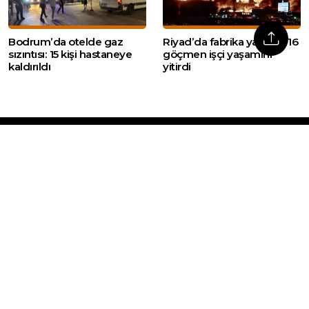
Bodrum’da otelde gaz
Riyad’da fabrika yangını: 16
sızıntısı: 15 kişi hastaneye
göçmen işçi yaşamını
kaldırıldı
yitirdi
Web sitemizde yer alan haber içerikleri izin
alınmadan, kaynak gösterilerek dahi iktibas
edilemez. Kanuna aykırı ve izinsiz olarak
kopyalanamaz, başka yerde yayınlanamaz.