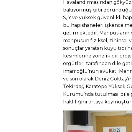
Havalandırmasından gökyüz
bakıyormuş gibi göründüğü iç
S, Y ve yüksek güvenlikli hap
bu hapishaneleri işkence me
getirmektedir. Mahpusların m
mahpusun fiziksel, zihinsel
sonuçlar yaratan kuyu tipi 
kesimlerine yönelik bir proj
örgütleri tarafından dile get
İmamoğlu’nun avukatı Mehme
ve son olarak Deniz Göktaş’ın
Tekirdağ Karatepe Yüksek Güv
Kurumu’nda tutulması, dile g
haklılığını ortaya koymuştur” 