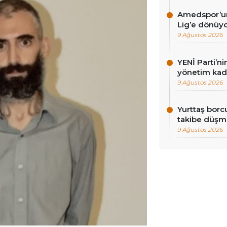
Amedspor’un 
Lig’e dönüyor
9 Ağustos 2026
YENİ Parti’ni
yönetim kadr
9 Ağustos 2026
Yurttaş borc
takibe düşme
9 Ağustos 2026