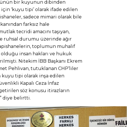
ünün bir kuyunun dibinden
in ‘kuyu tipi’ olarak ifade edilen
ishaneler, sadece mimari olarak bile
kanından farksız hale
utlak tecridi amacını taşıyan,
 ve ruhsal durumu üzerinde ağır
hapishanelerin, toplumun muhalif
e olduğu insan hakları ve hukuk
irilmişti. Nitekim İBB Başkanı Ekrem
t Pehlivan, tutuklanan CHP’liler
 kuyu tipi olarak inşa edilen
enlikli Kapalı Ceza İnfaz
etirilen söz konusu itirazların
diye belirtti.