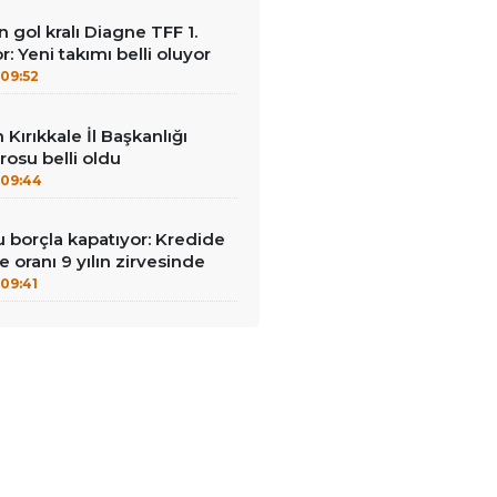
gol kralı Diagne TFF 1.
: Yeni takımı belli oluyor
09:52
n Kırıkkale İl Başkanlığı
osu belli oldu
09:44
u borçla kapatıyor: Kredide
 oranı 9 yılın zirvesinde
09:41