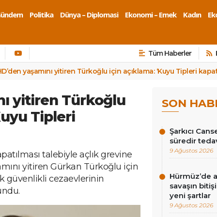
Gündem
Politika
Dünya – Diplomasi
Ekonomi – Emek
Kadın
Eko
Tüm Haberler
HD’den yaşamını yitiren Türkoğlu için açıklama: ‘Kuyu Tipleri kapatı
ı yitiren Türkoğlu
SON HAB
Kuyu Tipleri
Şarkıcı Cans
süredir teda
9 Ağustos 2026
patılması talebiyle açlık grevine
ını yitiren Gürkan Türkoğlu için
Hürmüz’de an
 güvenlikli cezaevlerinin
savaşın bitiş
undu.
yeni şartlar
9 Ağustos 2026