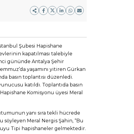
İstanbul Şubesi Hapishane
vlerinin kapatılması talebiyle
7’nci gününde Antalya Şehir
4 Temmuz’da yaşamını yitiren Gürkan
da basın toplantısı düzenledi.
vunucusu katıldı. Toplantıda basın
 Hapishane Komisyonu üyesi Meral
utumunun yanı sıra tekli hücrede
 söyleyen Meral Nergis Şahin, “Bu
uyu Tipi hapishaneler gelmektedir.