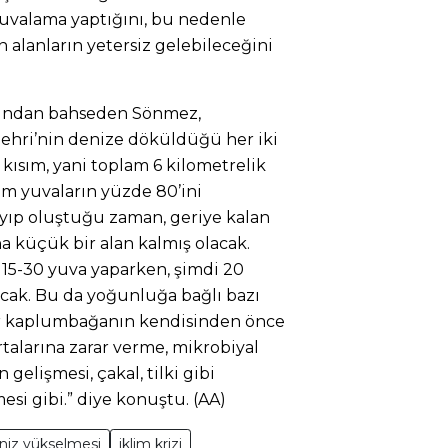
 yuvalama yaptığını, bu nedenle
 alanların yetersiz gelebileceğini
ağından bahseden Sönmez,
ehri’nin denize döküldüğü her iki
 kısım, yani toplam 6 kilometrelik
am yuvaların yüzde 80’ini
ayıp oluştuğu zaman, geriye kalan
a küçük bir alan kalmış olacak.
15-30 yuva yaparken, şimdi 20
ak. Bu da yoğunluğa bağlı bazı
Bir kaplumbağanın kendisinden önce
alarına zarar verme, mikrobiyal
in gelişmesi, çakal, tilki gibi
esi gibi.” diye konuştu. (AA)
niz yükselmesi
iklim krizi