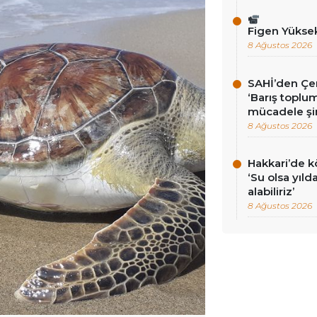
Figen Yükse
8 Ağustos 2026
SAHİ’den Çer
‘Barış toplums
mücadele şi
8 Ağustos 2026
Hakkari’de k
‘Su olsa yıld
alabiliriz’
8 Ağustos 2026