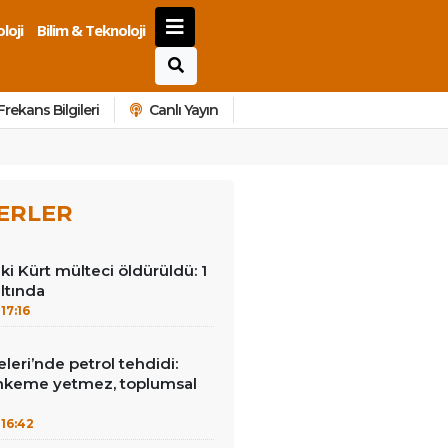
loji
Bilim & Teknoloji
Frekans Bilgileri
Canlı Yayın
ERLER
ki Kürt mülteci öldürüldü: 1
ltında
17:16
leri’nde petrol tehdidi:
hkeme yetmez, toplumsal
16:42