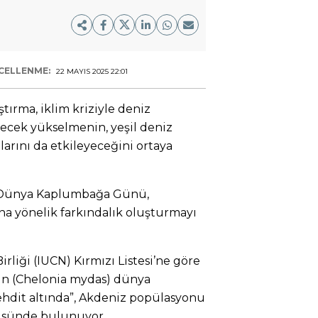
CELLENME:
22 MAYIS 2025 22:01
ştırma, iklim kriziyle deniz
ecek yükselmenin, yeşil deniz
arını da etkileyeceğini ortaya
an Dünya Kaplumbağa Günü,
 yönelik farkındalık oluşturmayı
rliği (IUCN) Kırmızı Listesi’ne göre
ın (Chelonia mydas) dünya
hdit altında”, Akdeniz popülasyonu
tüsünde bulunuyor.