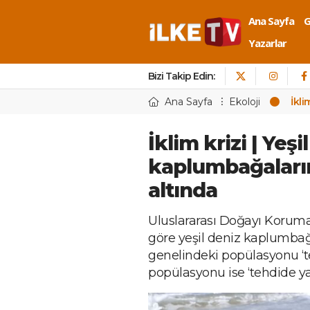
Ana Sayfa
Yazarlar
Bizi Takip Edin:
Ana Sayfa
Ekoloji
İkli
İklim krizi | Yeşi
kaplumbağaların
altında
Uluslararası Doğayı Koruma B
göre yeşil deniz kaplumba
genelindeki popülasyonu ‘te
popülasyonu ise ‘tehdide y