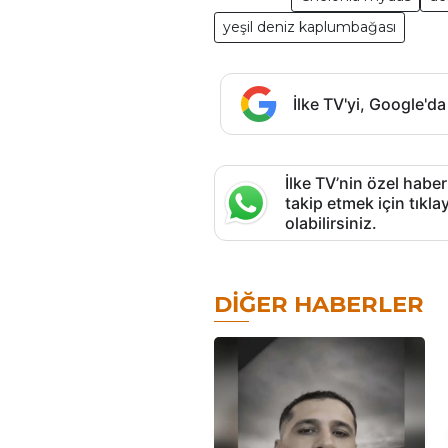
yeşil deniz kaplumbağası
İlke TV'yi, Google'da
İlke TV’nin özel haber
takip etmek için tık
olabilirsiniz.
DIĞER HABERLER