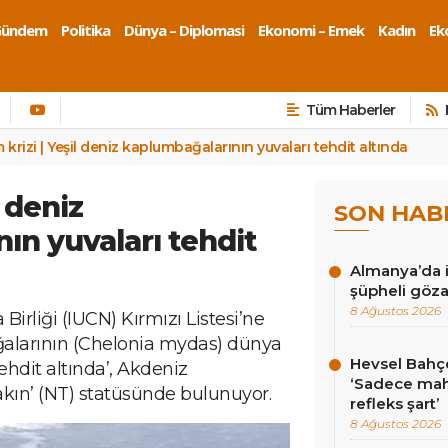
Gündem
Politika
Dünya – Diplomasi
Ekonomi – Emek
Kadın
Eko
Tüm Haberler
m krizi | Yeşil deniz kaplumbağalarının yuvaları tehdit altında
l deniz
SON HAB
ın yuvaları tehdit
Almanya’da i
şüpheli göza
8 Ağustos 2026
irliği (IUCN) Kırmızı Listesi’ne
ğalarının (Chelonia mydas) dünya
Hevsel Bahçe
hdit altında’, Akdeniz
‘Sadece ma
akın’ (NT) statüsünde bulunuyor.
refleks şart’
8 Ağustos 2026