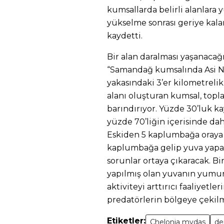
kumsallarda belirli alanlara
yükselme sonrası geriye kalan
kaydetti.
Bir alan daralması yaşanac
“Samandağ kumsalında Asi N
yakasındaki 3’er kilometrelik
alanı oluşturan kumsal, topl
barındırıyor. Yüzde 30’luk k
yüzde 70’liğin içerisinde dah
Eskiden 5 kaplumbağa oraya 
kaplumbağa gelip yuva yapac
sorunlar ortaya çıkaracak. 
yapılmış olan yuvanın yumurt
aktiviteyi arttırıcı faaliyetler
predatörlerin bölgeye çekilm
Etiketler:
Chelonia mydas
de