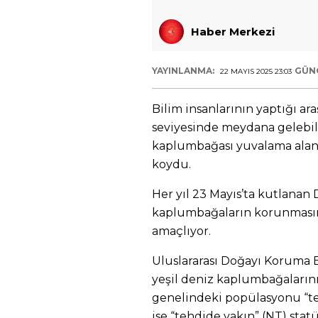
Haber Merkezi
YAYINLANMA:
GÜN
22 MAYIS 2025 23:03
Bilim insanlarının yaptığı ara
seviyesinde meydana gelebil
kaplumbağası yuvalama alanl
koydu.
Her yıl 23 Mayıs’ta kutlan
kaplumbağaların korunmasına
amaçlıyor.
Uluslararası Doğayı Koruma Bi
yeşil deniz kaplumbağaların
genelindeki popülasyonu “te
ise “tehdide yakın” (NT) sta