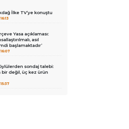
kdağ İlke TV’ye konuştu
16:13
çeve Yasa açıklaması:
allaştırılmalı, asıl
mdi başlamaktadır’
16:07
öylülerden sondaj talebi:
a bir değil, üç kez ürün
15:37