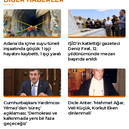
Adana’da içme suyu tüneli
IŞİD’in katlettiği gazeteci
inşaatında göçük: 1 işçi
Deniz Fırat, 12.
hayatını kaybetti, 1 işçi yaralı
yıldönümünde mezarı
başında anıldı
Cumhurbaşkanı Yardımcısı
Dicle Anter: ‘Mehmet Ağar,
Yılmaz’dan ‘süreç’
Veli Küçük, Korkut Eken
açıklaması: ‘Demokrasi ve
dinlenmeli’
kalkınmada yeni bir faza
geçeceğiz’