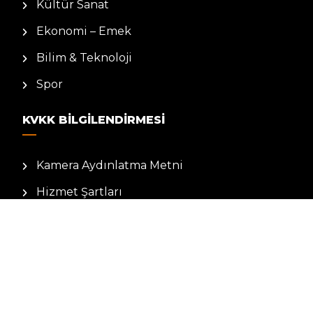
Kültür Sanat
Ekonomi – Emek
Bilim & Teknoloji
Spor
KVKK BILGILENDIRMESI
Kamera Aydınlatma Metni
Hizmet Şartları
Çerez Politikası
Müşteri Aydınlatma Metni
Kişisel Verileri Koruma Kanunu
Künye