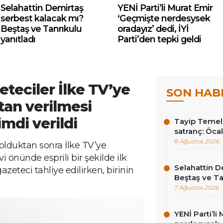
Selahattin Demirtaş
YENİ Parti’li Murat Emir
serbest kalacak mı?
‘Geçmişte nerdesysek
Beştaş ve Tanrıkulu
oradayız’ dedi, İYİ
yanıtladı
Parti’den tepki geldi
eteciler İlke TV’ye
SON HAB
tan verilmesi
mdi verildi
Tayip Temel y
satranç: Öcala
8 Ağustos 2026
 olduktan sonra İlke TV’ye
 önünde esprili bir şekilde ilk
Selahattin D
gazeteci tahliye edilirken, birinin
Beştaş ve Ta
7 Ağustos 2026
YENİ Parti’l