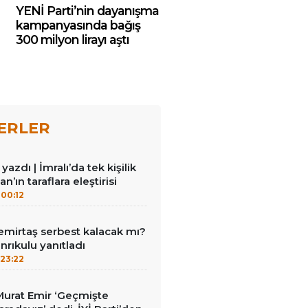
YENİ Parti’nin dayanışma
kampanyasında bağış
300 milyon lirayı aştı
ERLER
azdı | İmralı’da tek kişilik
n’ın taraflara eleştirisi
00:12
emirtaş serbest kalacak mı?
nrıkulu yanıtladı
23:22
i Murat Emir ‘Geçmişte