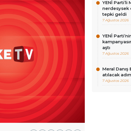
YENİ Parti’l
nerdesysek o
tepki geldi
7 Ağustos 2026
YENİ Parti’n
kampanyasınd
aştı
7 Ağustos 2026
Meral Danış 
atılacak adım
7 Ağustos 2026