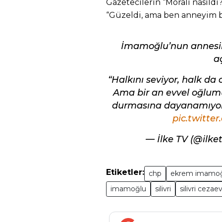
Gazetecilerin “Morali nasıld
“Güzeldi, ama ben anneyim ba
İmamoğlu’nun annesind
a
“Halkını seviyor, halk d
Ama bir an evvel oğlumu
durmasına dayanamıyo
pic.twitte
— İlke TV (@ilke
Etiketler:
chp
ekrem imamo
imamoğlu
silivri
silivri cezaev