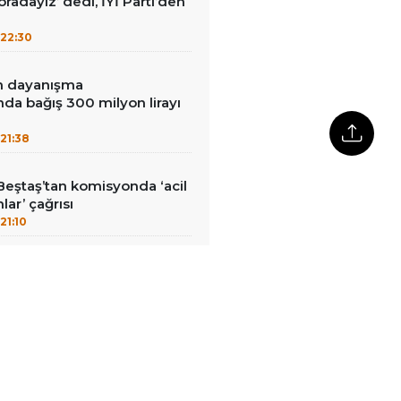
radayız’ dedi, İYİ Parti’den
22:30
in dayanışma
a bağış 300 milyon lirayı
21:38
Beştaş’tan komisyonda ‘acil
lar’ çağrısı
21:10