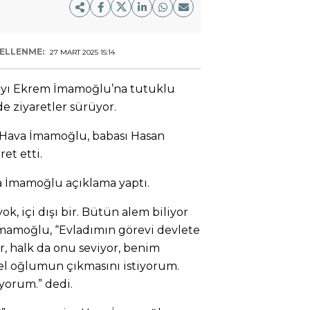
ELLENME:
27 MART 2025 15:14
yı Ekrem İmamoğlu’na tutuklu
e ziyaretler sürüyor.
Hava İmamoğlu, babası Hasan
et etti.
a İmamoğlu açıklama yaptı.
, içi dışı bir. Bütün alem biliyor
İmamoğlu, “Evladımın görevi devlete
r, halk da onu seviyor, benim
l oğlumun çıkmasını istiyorum.
yorum.” dedi.