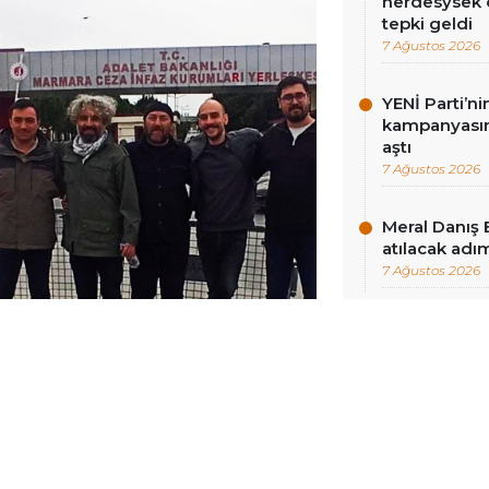
nerdesysek o
tepki geldi
7 Ağustos 2026
YENİ Parti’n
kampanyasınd
aştı
7 Ağustos 2026
Meral Danış 
atılacak adım
7 Ağustos 2026