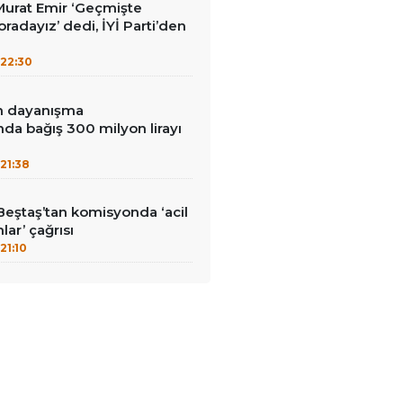
i Murat Emir ‘Geçmişte
radayız’ dedi, İYİ Parti’den
22:30
in dayanışma
a bağış 300 milyon lirayı
21:38
Beştaş’tan komisyonda ‘acil
lar’ çağrısı
21:10