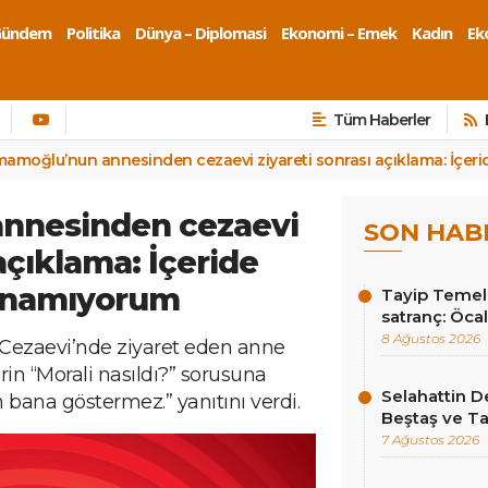
Gündem
Politika
Dünya – Diplomasi
Ekonomi – Emek
Kadın
Eko
Tüm Haberler
mamoğlu’nun annesinden cezaevi ziyareti sonrası açıklama: İçe
nnesinden cezaevi
SON HAB
 açıklama: İçeride
anamıyorum
Tayip Temel y
satranç: Öcala
8 Ağustos 2026
 Cezaevi’nde ziyaret eden anne
in “Morali nasıldı?” sorusuna
Selahattin D
bana göstermez.” yanıtını verdi.
Beştaş ve Ta
7 Ağustos 2026