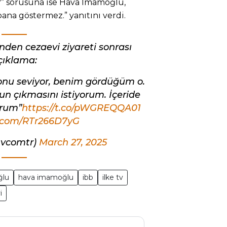
ı?” sorusuna ise Hava İmamoğlu,
na göstermez.” yanıtını verdi.
en cezaevi ziyareti sonrası
çıklama:
a onu seviyor, benim gördüğüm o.
n çıkmasını istiyorum. İçeride
rum”
https://t.co/pWGREQQA01
r.com/RTr266D7yG
tvcomtr)
March 27, 2025
ğlu
hava imamoğlu
ibb
ilke tv
i