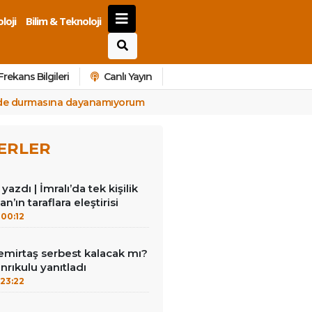
loji
Bilim & Teknoloji
Frekans Bilgileri
Canlı Yayın
ride durmasına dayanamıyorum
ERLER
azdı | İmralı’da tek kişilik
n’ın taraflara eleştirisi
00:12
emirtaş serbest kalacak mı?
nrıkulu yanıtladı
23:22