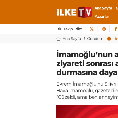
Ana Sayfa
Yazarlar
Bizi Takip Edin:
Ana Sayfa
Gündem
İ
İmamoğlu’nun a
ziyareti sonrası
durmasına day
Ekrem İmamoğlu’nu Silivri
Hava İmamoğlu, gazeteciler
“Güzeldi, ama ben anneyim 