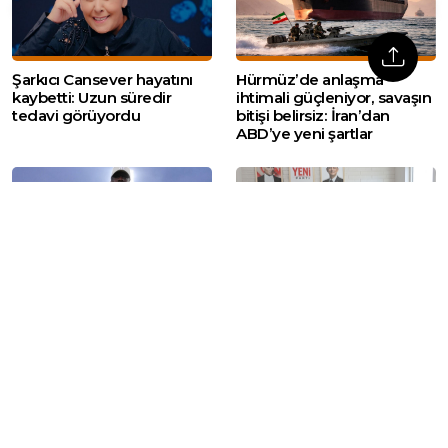
Şarkıcı Cansever hayatını
Hürmüz’de anlaşma
kaybetti: Uzun süredir
ihtimali güçleniyor, savaşın
tedavi görüyordu
bitişi belirsiz: İran’dan
ABD’ye yeni şartlar
Amedspor’un gol kralı
YENİ Parti’nin Kırıkkale İl
Diagne TFF 1. Lig’e
Başkanlığı yönetim
dönüyor: Yeni takımı belli
kadrosu belli oldu
oluyor