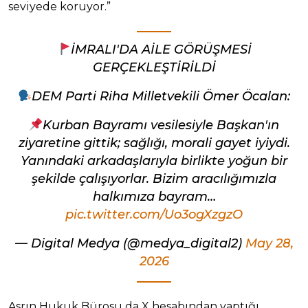
seviyede koruyor.”
İMRALI'DA AİLE GÖRÜŞMESİ
GERÇEKLEŞTİRİLDİ
DEM Parti Riha Milletvekili Ömer Öcalan:
Kurban Bayramı vesilesiyle Başkan'ın
ziyaretine gittik; sağlığı, morali gayet iyiydi.
Yanındaki arkadaşlarıyla birlikte yoğun bir
şekilde çalışıyorlar. Bizim aracılığımızla
halkımıza bayram…
pic.twitter.com/Uo3ogXzgzO
— Digital Medya (@medya_digital2)
May 28,
2026
Asrın Hukuk Bürosu da X hesabından yaptığı