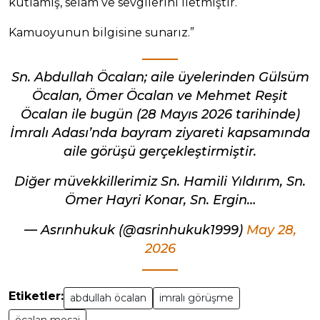
kutlamış, selam ve sevgilerini iletmiştir.
Kamuoyunun bilgisine sunarız.”
Sn. Abdullah Öcalan; aile üyelerinden Gülsüm
Öcalan, Ömer Öcalan ve Mehmet Reşit
Öcalan ile bugün (28 Mayıs 2026 tarihinde)
İmralı Adası’nda bayram ziyareti kapsamında
aile görüşü gerçekleştirmiştir.
Diğer müvekkillerimiz Sn. Hamili Yıldırım, Sn.
Ömer Hayri Konar, Sn. Ergin…
— Asrınhukuk (@asrinhukuk1999)
May 28,
2026
Etiketler:
abdullah öcalan
imralı görüşme
öcalan mesaj