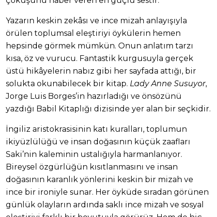
çöküşünü haber veren en güçlü sestir.
Yazarın keskin zekâsı ve ince mizah anlayışıyla
örülen toplumsal eleştiriyi öykülerin hemen
hepsinde görmek mümkün. Onun anlatım tarzı
kısa, öz ve vurucu. Fantastik kurgusuyla gerçek
üstü hikâyelerin nabız gibi her sayfada attığı, bir
solukta okunabilecek bir kitap.
Lady Anne Susuyor
,
Jorge Luis Borges’in hazırladığı ve önsözünü
yazdığı Babil Kitaplığı dizisinde yer alan bir seçkidir.
İngiliz aristokrasisinin katı kuralları, toplumun
ikiyüzlülüğü ve insan doğasının küçük zaafları
Saki’nin kaleminin ustalığıyla harmanlanıyor.
Bireysel özgürlüğün kısıtlanmasını ve insan
doğasının karanlık yönlerini keskin bir mizah ve
ince bir ironiyle sunar. Her öyküde sıradan görünen
günlük olayların ardında saklı ince mizah ve sosyal