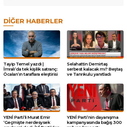
DIĞER HABERLER
Tayip Temel yazdı |
Selahattin Demirtaş
İmralı’da tek kişilik satranç:
serbest kalacak mı? Beştaş
Öcalan’ın taraflara eleştirisi
ve Tanrıkulu yanıtladı
YENİ Parti’li Murat Emir
YENİ Parti’nin dayanışma
‘Geçmişte nerdesysek
kampanyasında bağış 300