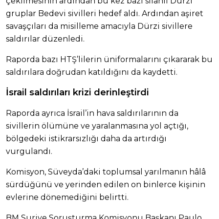
çekilmesinin ardından bu kez bazı silahlı Dürzi
gruplar Bedevi sivilleri hedef aldı. Ardından aşiret
savaşçıları da misilleme amacıyla Dürzi sivillere
saldırılar düzenledi.
Raporda bazı HTŞ’lilerin üniformalarını çıkararak bu
saldırılara doğrudan katıldığını da kaydetti.
İsrail saldırıları krizi derinleştirdi
Raporda ayrıca İsrail’in hava saldırılarının da
sivillerin ölümüne ve yaralanmasına yol açtığı,
bölgedeki istikrarsızlığı daha da artırdığı
vurgulandı.
Komisyon, Süveyda’daki toplumsal yarılmanın hâlâ
sürdüğünü ve yerinden edilen on binlerce kişinin
evlerine dönemediğini belirtti.
BM Suriye Soruşturma Komisyonu Başkanı Paulo