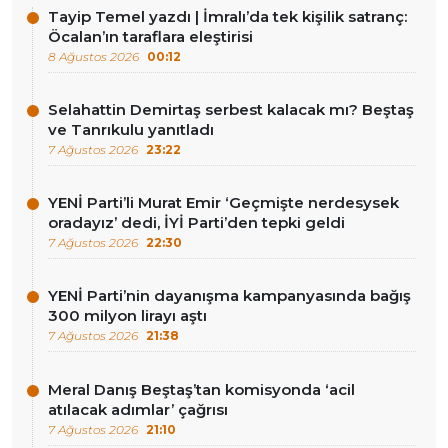
Tayip Temel yazdı | İmralı’da tek kişilik satranç:
Öcalan’ın taraflara eleştirisi
8 Ağustos 2026
00:12
Selahattin Demirtaş serbest kalacak mı? Beştaş
ve Tanrıkulu yanıtladı
7 Ağustos 2026
23:22
YENİ Parti’li Murat Emir ‘Geçmişte nerdesysek
oradayız’ dedi, İYİ Parti’den tepki geldi
7 Ağustos 2026
22:30
YENİ Parti’nin dayanışma kampanyasında bağış
300 milyon lirayı aştı
7 Ağustos 2026
21:38
Meral Danış Beştaş’tan komisyonda ‘acil
atılacak adımlar’ çağrısı
7 Ağustos 2026
21:10