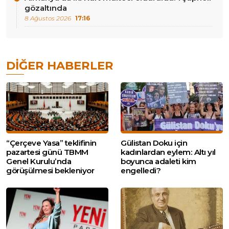
gözaltında
8 Ağustos 2026
17:16
DIĞER HABERLER
“Çerçeve Yasa” teklifinin
Gülistan Doku için
pazartesi günü TBMM
kadınlardan eylem: Altı yıl
Genel Kurulu’nda
boyunca adaleti kim
görüşülmesi bekleniyor
engelledi?