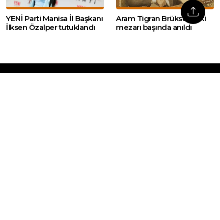
YENİ Parti Manisa İl Başkanı
Aram Tigran Brüksel’deki
İlksen Özalper tutuklandı
mezarı başında anıldı
Web sitemizde yer alan haber içerikleri izin
alınmadan, kaynak gösterilerek dahi iktibas
edilemez. Kanuna aykırı ve izinsiz olarak
kopyalanamaz, başka yerde yayınlanamaz.
HABERLER