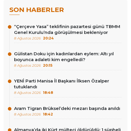
SON HABERLER
“Çerçeve Yasa” teklifinin pazartesi günü TBMM
Genel Kurulu’nda görüşülmesi bekleniyor
8 Ağustos 2026
20:24
Gülistan Doku için kadınlardan eylem: Altı yıl
boyunca adaleti kim engelledi?
8 Ağustos 2026
20:15
YENİ Parti Manisa İl Başkanı İlksen Özalper
tutuklandı
8 Ağustos 2026
18:48
Aram Tigran Brüksel’deki mezarı başında anıldı
8 Ağustos 2026
18:42
Almanya’da iki Kürt mülteci öldürüldü: 1 şüpheli