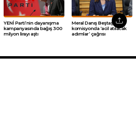
YENİ Parti’nin dayanışma
Meral Danış Beştaş’tan
kampanyasında bağış 300
komisyonda ‘acil atılacak
milyon lirayı aştı
adımlar’ çağrısı
Web sitemizde yer alan haber içerikleri izin
alınmadan, kaynak gösterilerek dahi iktibas
edilemez. Kanuna aykırı ve izinsiz olarak
kopyalanamaz, başka yerde yayınlanamaz.