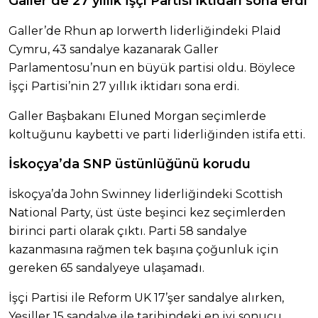
Galler’de 27 yıllık İşçi Partisi iktidarı sona erdi
Galler’de Rhun ap Iorwerth liderliğindeki Plaid
Cymru, 43 sandalye kazanarak Galler
Parlamentosu’nun en büyük partisi oldu. Böylece
İşçi Partisi’nin 27 yıllık iktidarı sona erdi.
Galler Başbakanı Eluned Morgan seçimlerde
koltuğunu kaybetti ve parti liderliğinden istifa etti.
İskoçya’da SNP üstünlüğünü korudu
İskoçya’da John Swinney liderliğindeki Scottish
National Party, üst üste beşinci kez seçimlerden
birinci parti olarak çıktı. Parti 58 sandalye
kazanmasına rağmen tek başına çoğunluk için
gereken 65 sandalyeye ulaşamadı.
İşçi Partisi ile Reform UK 17’şer sandalye alırken,
Yeşiller 15 sandalye ile tarihindeki en iyi sonucu