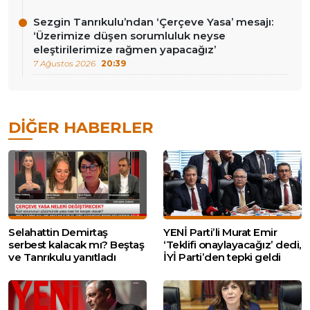
Sezgin Tanrıkulu’ndan ‘Çerçeve Yasa’ mesajı:
‘Üzerimize düşen sorumluluk neyse
eleştirilerimize rağmen yapacağız’
7 Ağustos 2026
20:39
DIĞER HABERLER
Selahattin Demirtaş
YENİ Parti’li Murat Emir
serbest kalacak mı? Beştaş
‘Teklifi onaylayacağız’ dedi,
ve Tanrıkulu yanıtladı
İYİ Parti’den tepki geldi