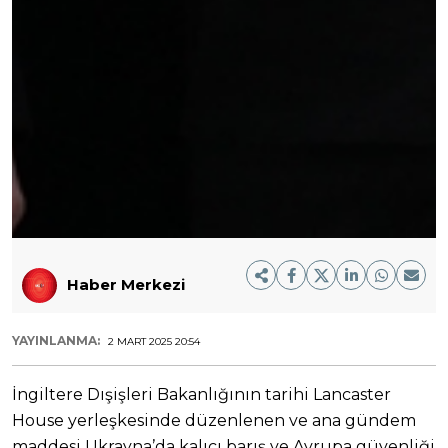
Haber Merkezi
YAYINLANMA:
2 MART 2025 20:54
İngiltere Dışişleri Bakanlığının tarihi Lancaster
House yerleşkesinde düzenlenen ve ana gündem
maddesi Ukrayna’da kalıcı barış ve Avrupa güvenliği