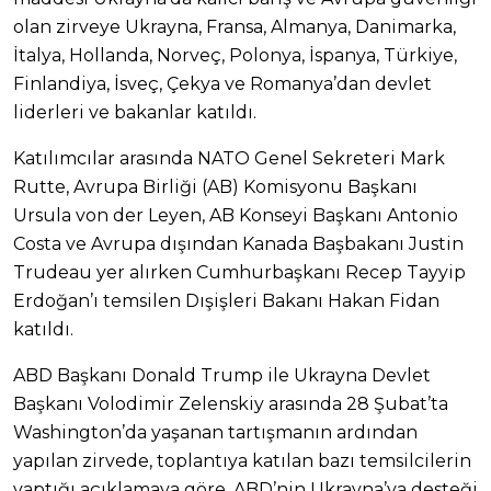
olan zirveye Ukrayna, Fransa, Almanya, Danimarka,
İtalya, Hollanda, Norveç, Polonya, İspanya, Türkiye,
Finlandiya, İsveç, Çekya ve Romanya’dan devlet
liderleri ve bakanlar katıldı.
Katılımcılar arasında NATO Genel Sekreteri Mark
Rutte, Avrupa Birliği (AB) Komisyonu Başkanı
Ursula von der Leyen, AB Konseyi Başkanı Antonio
Costa ve Avrupa dışından Kanada Başbakanı Justin
Trudeau yer alırken Cumhurbaşkanı Recep Tayyip
Erdoğan’ı temsilen Dışişleri Bakanı Hakan Fidan
katıldı.
ABD Başkanı Donald Trump ile Ukrayna Devlet
Başkanı Volodimir Zelenskiy arasında 28 Şubat’ta
Washington’da yaşanan tartışmanın ardından
yapılan zirvede, toplantıya katılan bazı temsilcilerin
yaptığı açıklamaya göre, ABD’nin Ukrayna’ya desteği