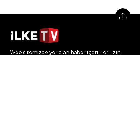
Web sitemizde yer alan haber içerikleri izin
alınmadan, kaynak gösterilerek dahi iktibas
edilemez. Kanuna aykırı ve izinsiz olarak
kopyalanamaz, başka yerde yayınlanamaz.
HABERLER
Dünya – Diplomasi
Kültür Sanat