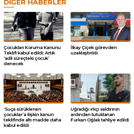
DIĞER HABERLER
Çocukları Koruma Kanunu
İlkay Çiçek görevden
Teklifi kabul edildi: Artık
uzaklaştırıldı
‘adli süreçteki çocuk’
denecek
‘Suça sürüklenen
Uğradığı ırkçı saldırının
çocuklar’a ilişkin kanun
ardından tutuklanan
teklifinde altı madde daha
Furkan Oğlak tahliye edildi
kabul edildi