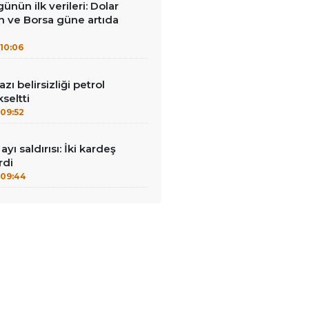
ünün ilk verileri: Dolar
ın ve Borsa güne artıda
10:06
ı belirsizliği petrol
kseltti
09:52
ayı saldırısı: İki kardeş
rdi
09:44