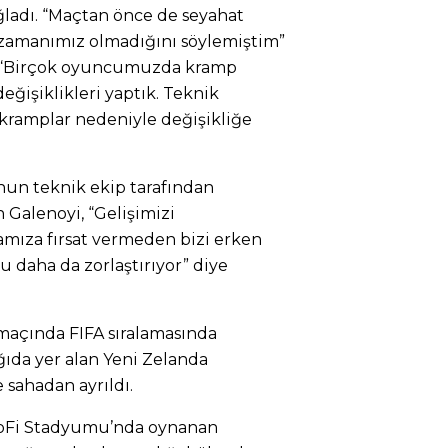
ağladı. “Maçtan önce de seyahat
zamanımız olmadığını söylemiştim”
r, “Birçok oyuncumuzda kramp
ğişiklikleri yaptık. Teknik
e kramplar nedeniyle değişikliğe
un teknik ekip tarafından
 Galenoyi, “Gelişimizi
amıza fırsat vermeden bizi erken
daha da zorlaştırıyor” diye
 maçında FIFA sıralamasında
ıda yer alan Yeni Zelanda
e sahadan ayrıldı.
 SoFi Stadyumu’nda oynanan