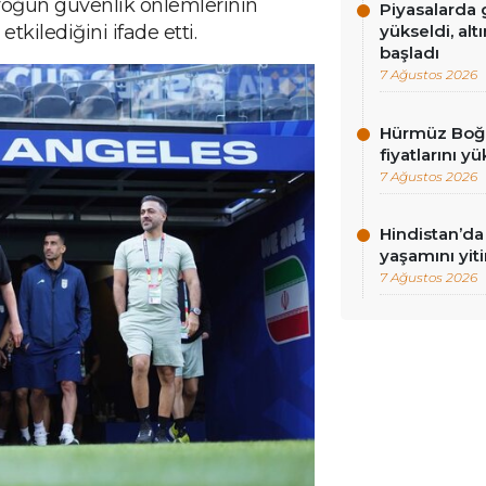
 yoğun güvenlik önlemlerinin
Piyasalarda g
tkilediğini ifade etti.
yükseldi, alt
başladı
7 Ağustos 2026
Hürmüz Boğaz
fiyatlarını yü
7 Ağustos 2026
Hindistan’da 
yaşamını yiti
7 Ağustos 2026