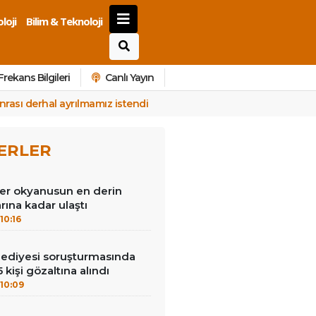
loji
Bilim & Teknoloji
Frekans Bilgileri
Canlı Yayın
rası derhal ayrılmamız istendi
ERLER
ler okyanusun en derin
rına kadar ulaştı
10:16
lediyesi soruşturmasında
 kişi gözaltına alındı
10:09