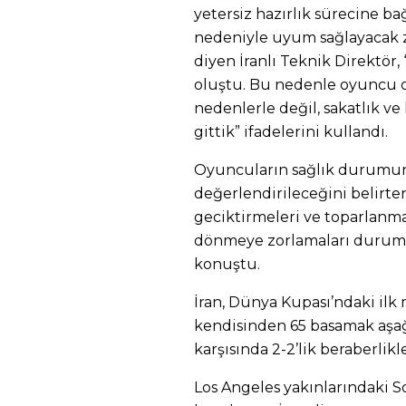
yetersiz hazırlık sürecine b
nedeniyle uyum sağlayacak 
diyen İranlı Teknik Direktö
oluştu. Bu nedenle oyuncu de
nedenlerle değil, sakatlık v
gittik” ifadelerini kullandı.
Oyuncuların sağlık durumun
değerlendirileceğini belirten
geciktirmeleri ve toparlanm
dönmeye zorlamaları durumu 
konuştu.
İran, Dünya Kupası’ndaki ilk
kendisinden 65 basamak aşağ
karşısında 2-2’lik beraberlikl
Los Angeles yakınlarındaki