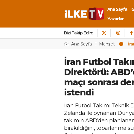
Ana Sayfa
Yazarlar
Bizi Takip Edin:
Ana Sayfa
Manşet
İr
İran Futbol Tak
Direktörü: ABD
maçı sonrası de
istendi
İran Futbol Takımı Teknik D
Zelanda ile oynanan Dünya
takımın ABD’den planlana
bırakıldığını, toparlanma sür