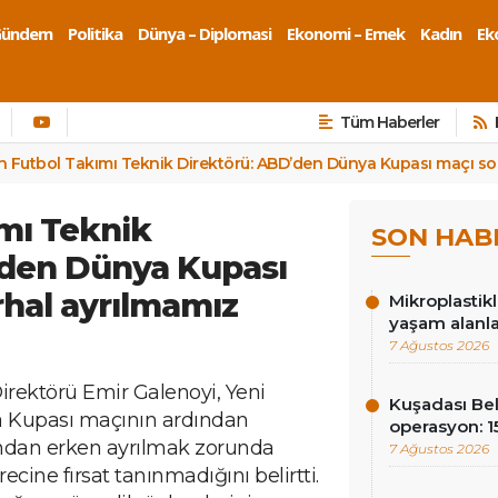
Gündem
Politika
Dünya – Diplomasi
Ekonomi – Emek
Kadın
Eko
Tüm Haberler
an Futbol Takımı Teknik Direktörü: ABD’den Dünya Kupası maçı son
ımı Teknik
SON HAB
’den Dünya Kupası
rhal ayrılmamız
Mikroplastik
yaşam alanla
7 Ağustos 2026
irektörü Emir Galenoyi, Yeni
Kuşadası Be
 Kupası maçının ardından
operasyon: 15
ndan erken ayrılmak zorunda
7 Ağustos 2026
ecine fırsat tanınmadığını belirtti.