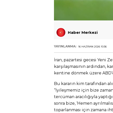
Haber Merkezi
YAYINLANMA:
16 HAZIRAN 2026 10:36
İran, pazartesi gecesi Yeni Ze
karşılaşmasının ardından, ka
kentine dönmek üzere ABD’d
Bu kararın kim tarafından al
“İyileşmemiz için bize zaman 
tercüman aracılığıyla yaptı
sonra bize, ‘Hemen ayrılmalıs
toparlanması için zamana ih