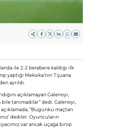
landa ile 2-2 berabere kaldığı ilk
mp yaptığı Meksika’nın Tijuana
en ayrıldı.
ındığını açıklamayan Galenoyi,
bile tanımadılar” dedi. Galenoyi,
ğı açıklamada, “Bugünkü maçtan
ınız’ dediler. Oyuncuların
tiyacımız var ancak uçağa binip