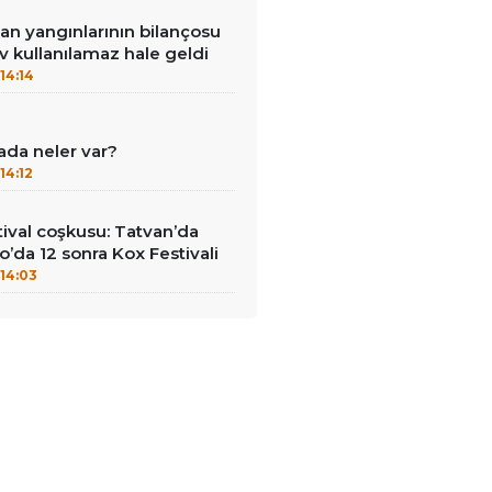
an yangınlarının bilançosu
ev kullanılamaz hale geldi
14:14
ada neler var?
14:12
ival coşkusu: Tatvan’da
o’da 12 sonra Kox Festivali
14:03