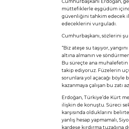
Cumhurbaşkanı Erdoğan, gel
müttefiklerle eşgüdüm içind
güvenliğini tahkim edecek i
edeceklerini vurguladı.
Cumhurbaşkanı, sözlerini şu 
“Biz ateşe su taşıyor, yangı
altına almanın ve söndürmen
Bu süreçte ana muhalefetin b
takip ediyoruz. Füzelerin 
sorunlara yol açacağı böyle 
kazanmaya çalışan bu zatı az
Erdoğan, Türkiye’de Kürt m
ilişkin de konuştu. Süreci s
karşısında olduklarını beli
yanlış hesap yapmamalı, Siyo
kardeşe kırdırma tuzağına d