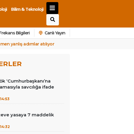
loji
Bilim & Teknoloji
Frekans Bilgileri
Canlı Yayın
men yanlış adımlar atılıyor
ERLER
kök ‘Cumhurbaşkanı’na
lamasıyla savcılığa ifade
14:53
çeve yasaya 7 maddelik
14:32