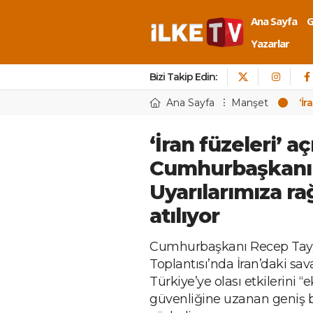
Ana Sayfa
Yazarlar
Bizi Takip Edin:
Ana Sayfa
Manşet
‘İ
‘İran füzeleri’ a
Cumhurbaşkanı
Uyarılarımıza r
atılıyor
Cumhurbaşkanı Recep Tayy
Toplantısı’nda İran’daki sava
Türkiye’ye olası etkilerini “
güvenliğine uzanan geniş b