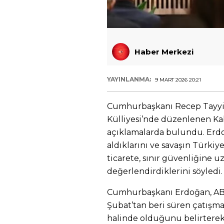
Haber Merkezi
YAYINLANMA:
9 MART 2026 20:21
Cumhurbaşkanı Recep Tayyi
Külliyesi’nde düzenlenen Kab
açıklamalarda bulundu. Erdoğ
aldıklarını ve savaşın Türkiy
ticarete, sınır güvenliğine 
değerlendirdiklerini söyledi.
Cumhurbaşkanı Erdoğan, ABD-
Şubat’tan beri süren çatışm
halinde olduğunu belirterek