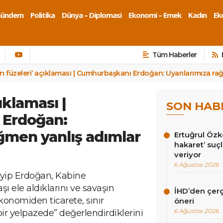
Gündem
Politika
Dünya – Diplomasi
Ekonomi – Emek
Kadın
Eko
Tüm Haberler
ran füzeleri’ açıklaması | Cumhurbaşkanı Erdoğan: Uyarılarımıza rağ
çıklaması |
SON HAB
 Erdoğan:
ağmen yanlış adımlar
Ertuğrul Öz
hakaret’ suç
veriyor
6 Ağustos 2026
ip Erdoğan, Kabine
şı ele aldıklarını ve savaşın
İHD’den çer
ekonomiden ticarete, sınır
öneri
6 Ağustos 2026
ir yelpazede” değerlendirdiklerini