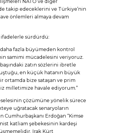
işmeleri NATO ve diğer
e takip edeceklerini ve Türkiye’nin
lave önlemleri almaya devam
ifadelerle sürdürdü:
nı daha fazla büyümeden kontrol
in samimi mücadelesini veriyoruz.
aşındaki zatın sözlerini ibretle
uçuştuğu, en küçük hatanın büyük
bir ortamda bize sataşan ve prim
iz milletimize havale ediyorum.”
eselesinin çözümüne yönelik sürece
ekteye uğratacak senaryoların
rten Cumhurbaşkanı Erdoğan “Kimse
nist katliam şebekesinin kardeşi
üşmemelidir. Irak Kürt