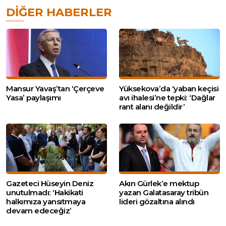
DIĞER HABERLER
Mansur Yavaş’tan ‘Çerçeve
Yüksekova’da ‘yaban keçisi
Yasa’ paylaşımı
avı ihalesi’ne tepki: ‘Dağlar
rant alanı değildir’
Gazeteci Hüseyin Deniz
Akın Gürlek’e mektup
unutulmadı: ‘Hakikati
yazan Galatasaray tribün
halkımıza yansıtmaya
lideri gözaltına alındı
devam edeceğiz’