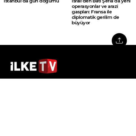
İstanbul’da gün doğumu
İsrail’den Batı Şeria’da yeni
operasyonlar ve arazi
gaspları: Fransa ile
diplomatik gerilim de
büyüyor
Web sitemizde yer alan haber içerikleri izin
alınmadan, kaynak gösterilerek dahi iktibas
edilemez. Kanuna aykırı ve izinsiz olarak
kopyalanamaz, başka yerde yayınlanamaz.
HABERLER