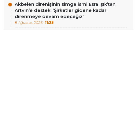
Akbelen direnişinin simge ismi Esra Işık’tan
Artvin’e destek: ‘Şirketler gidene kadar
direnmeye devam edeceğiz’
8 Ağustos 2026
11:25
DIĞER HABERLER
Burhan Sönmez Cumartesi
Kolombiya’da sağcı
Anneleri eyleminde:
dönem başladı: ABD’den 1
‘İktidarın inandığı tek şey
milyar dolarlık destek
unutkanlık, bizim gücümüz
hatırlatmak’