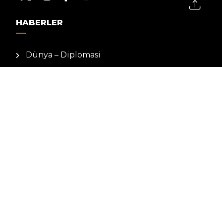
HABERLER
Dünya – Diplomasi
Kültür Sanat
Ekonomi – Emek
Bilim & Teknoloji
Spor
KVKK BILGILENDIRMESI
Kamera Aydınlatma Metni
Hizmet Şartları