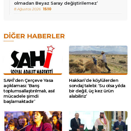
olmadan Beyaz Saray değiştirilemez’
8 Ağustos 2026
15:10
DIĞER HABERLER
SAHİ’den Çerçeve Yasa
Hakkari’de köylülerden
açıklaması: ‘Barış
sondaj talebi: ‘Su olsa yılda
toplumsallaştırılmalı, asıl
bir değil, üç kez ürün
mücadele şimdi
alabiliriz’
başlamaktadır’