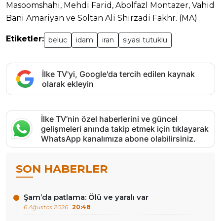
Masoomshahi, Mehdi Farid, Abolfazl Montazer, Vahid
Bani Amariyan ve Soltan Ali Shirzadi Fakhr. (MA)
Etiketler:
beluc
idam
iran
siyasi tutuklu
İlke TV'yi, Google'da tercih edilen kaynak
olarak ekleyin
İlke TV’nin özel haberlerini ve güncel
gelişmeleri anında takip etmek için tıklayarak
WhatsApp kanalımıza abone olabilirsiniz.
SON HABERLER
Şam’da patlama: Ölü ve yaralı var
6 Ağustos 2026
20:48