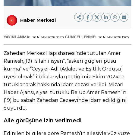
Haber Merkezi
YAYINLANMA:
GÜNCELLENME:
26 NISAN 2026 09:20
26 NISAN 2026 10:05
Zahedan Merkez Hapishanesi’nde tutulan Amer
Ramesh,(19) “silahlı isyan”, “askeri güçleri pusu
kurma” ve “Ceyş el-Adl (Adalet ve Eşitlik Ordusu)
üyesi olmak” iddialarıyla geçtiğimiz Ekim 2024’te
tutuklanarak hakkında idam cezası verildi. Mizan
Haber Ajansı, siyasi tutuklu Beluc Amer Ramesh’in
(19) bu sabah Zahedan Cezaevinde idam edildiğini
duyurdu.
Aile görüşüne izin verilmedi
Edinilen bilgilere göre Ramesh’in ailesiyle yüz yüze