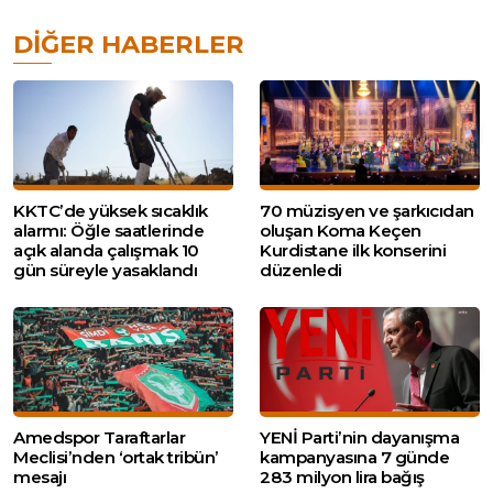
DIĞER HABERLER
KKTC’de yüksek sıcaklık
70 müzisyen ve şarkıcıdan
alarmı: Öğle saatlerinde
oluşan Koma Keçen
açık alanda çalışmak 10
Kurdistane ilk konserini
gün süreyle yasaklandı
düzenledi
Amedspor Taraftarlar
YENİ Parti’nin dayanışma
Meclisi’nden ‘ortak tribün’
kampanyasına 7 günde
mesajı
283 milyon lira bağış