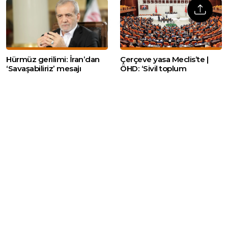
Hürmüz gerilimi: İran’dan
Çerçeve yasa Meclis’te |
‘Savaşabiliriz’ mesajı
ÖHD: ‘Sivil toplum
örgütlerine önemli
görevler düşüyor’
Web sitemizde yer alan haber içerikleri izin
alınmadan, kaynak gösterilerek dahi iktibas
edilemez. Kanuna aykırı ve izinsiz olarak
kopyalanamaz, başka yerde yayınlanamaz.