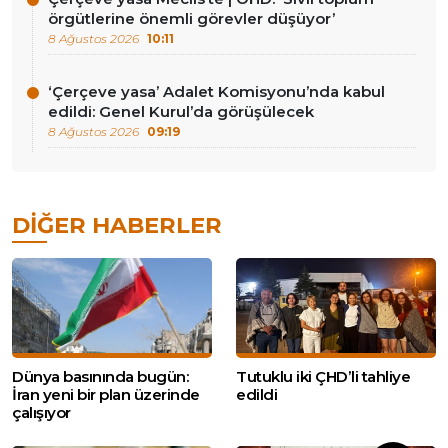
örgütlerine önemli görevler düşüyor’
8 Ağustos 2026
10:11
‘Çerçeve yasa’ Adalet Komisyonu’nda kabul
edildi: Genel Kurul’da görüşülecek
8 Ağustos 2026
09:19
DIĞER HABERLER
Dünya basınında bugün:
Tutuklu iki ÇHD’li tahliye
İran yeni bir plan üzerinde
edildi
çalışıyor