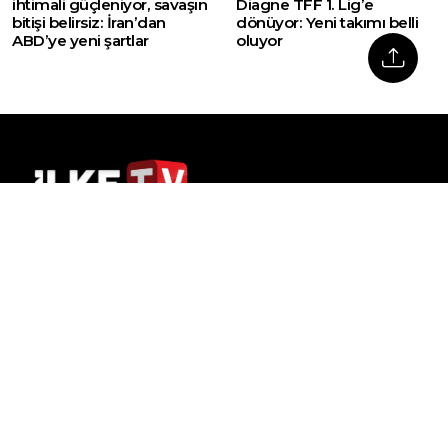
ihtimali güçleniyor, savaşın
Diagne TFF 1. Lig’e
bitişi belirsiz: İran’dan
dönüyor: Yeni takımı belli
ABD’ye yeni şartlar
oluyor
Web sitemizde yer alan haber içerikleri izin
alınmadan, kaynak gösterilerek dahi iktibas
edilemez. Kanuna aykırı ve izinsiz olarak
kopyalanamaz, başka yerde yayınlanamaz.
HABERLER