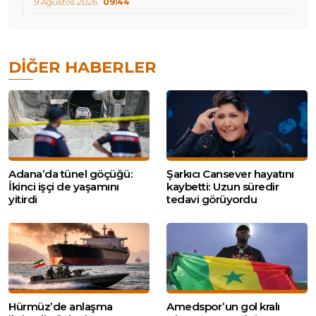
9 Ağustos 2026
09:44
DIĞER HABERLER
Adana’da tünel göçüğü:
Şarkıcı Cansever hayatını
İkinci işçi de yaşamını
kaybetti: Uzun süredir
yitirdi
tedavi görüyordu
Hürmüz’de anlaşma
Amedspor’un gol kralı