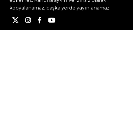
edilemez. Kanuna aykırı ve izinsiz olarak
kopyalanamaz, başka yerde yayınlanamaz.
HABERLER
Dünya – Diplomasi
Kültür Sanat
Ekonomi – Emek
Bilim & Teknoloji
Spor
KVKK BILGILENDIRMESI