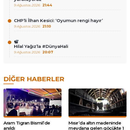
9 Ağustos 2026
21:44
CHP’li İlhan Kesici: ‘Oyumun rengi hayır’
9 Ağustos 2026
21:10
Hilal Yağız’la #DünyaHali
9 Ağustos 2026
20:07
DIĞER HABERLER
Aram Tigran Bismil’de
Mısır’da altın madeninde
anıldı
meydana gelen göçükte 1