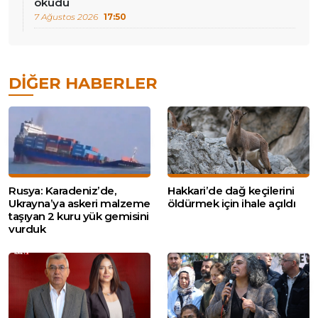
okudu
7 Ağustos 2026
17:50
DIĞER HABERLER
Rusya: Karadeniz’de,
Hakkari’de dağ keçilerini
Ukrayna’ya askeri malzeme
öldürmek için ihale açıldı
taşıyan 2 kuru yük gemisini
vurduk