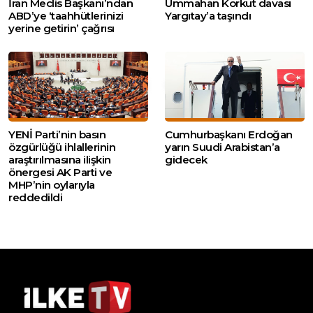
İran Meclis Başkanı’ndan
Ummahan Korkut davası
ABD’ye ‘taahhütlerinizi
Yargıtay’a taşındı
yerine getirin’ çağrısı
YENİ Parti’nin basın
Cumhurbaşkanı Erdoğan
özgürlüğü ihlallerinin
yarın Suudi Arabistan’a
araştırılmasına ilişkin
gidecek
önergesi AK Parti ve
MHP’nin oylarıyla
reddedildi