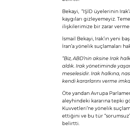
Bekayi, “IŞİD üyelerinin Ir
kaygıları gizleyemeyiz. Tem
ilişkilerimize bir zarar verme
İsmail Bekayi, Irak’ın yeni b
İran’a yönelik suçlamaları ha
“Biz, ABD’nin aksine Irak hal
aldık. Irak yönetiminde yaşa
meselesidir. Irak halkına, nası
kendi kararlarını verme imka
Öte yandan Avrupa Parlamen
aleyhindeki kararına tepki gö
Kuvvetleri’ne yönelik suçlam
ettiğini ve bu tür “sorumsuz”
belirtti.