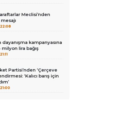
aftarlar Meclisi’nden
’ mesajı
22:08
nin dayanışma kampanyasına
milyon lira bağış
21:11
et Partisi’nden ‘Çerçeve
ndirmesi: ‘Kalıcı barış için
adım’
21:00