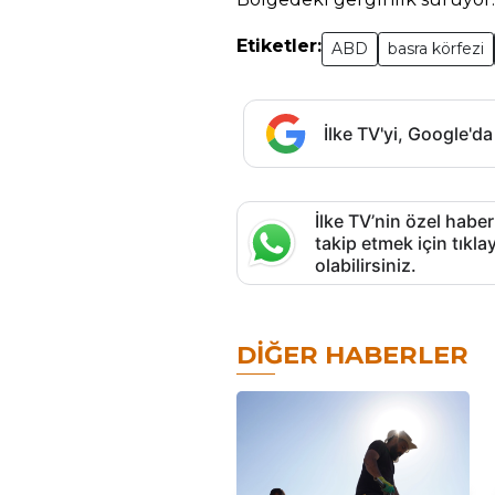
Etiketler:
ABD
basra körfezi
İlke TV'yi, Google'da
İlke TV’nin özel haber
takip etmek için tık
olabilirsiniz.
DIĞER HABERLER