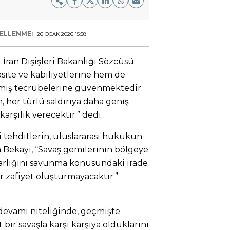
ELLENME:
26 OCAK 2026 15:58
 İran Dışişleri Bakanlığı Sözcüsü
asite ve kabiliyetlerine hem de
eçmiş tecrübelerine güvenmektedir.
 her türlü saldırıya daha geniş
arşılık verecektir.” dedi.
i tehditlerin, uluslararası hukukun
n Bekayi, “Savaş gemilerinin bölgeye
 varlığını savunma konusundaki irade
r zafiyet oluşturmayacaktır.”
 devamı niteliğinde, geçmişte
 bir savaşla karşı karşıya olduklarını