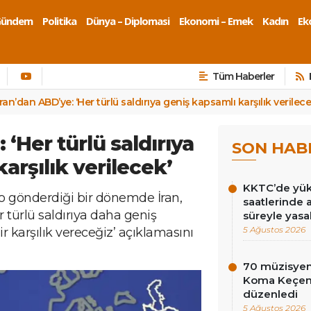
Gündem
Politika
Dünya – Diplomasi
Ekonomi – Emek
Kadın
Eko
Tüm Haberler
İran’dan ABD’ye: ‘Her türlü saldırıya geniş kapsamlı karşılık verilece
 ‘Her türlü saldırıya
SON HAB
arşılık verilecek’
KKTC’de yüks
lo gönderdiği bir dönemde İran,
saatlerinde 
Her türlü saldırıya daha geniş
süreyle yasa
5 Ağustos 2026
r karşılık vereceğiz’ açıklamasını
70 müzisyen
Koma Keçen 
düzenledi
5 Ağustos 2026