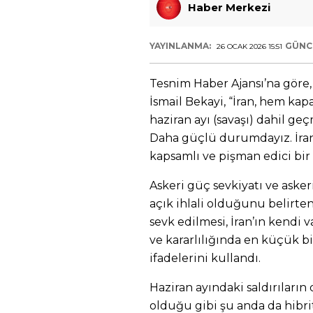
Haber Merkezi
YAYINLANMA:
GÜNC
26 OCAK 2026 15:51
Tesnim Haber Ajansı’na göre,
İsmail Bekayi, “İran, hem kap
haziran ayı (savaşı) dahil g
Daha güçlü durumdayız. İran,
kapsamlı ve pişman edici bir k
Askeri güç sevkiyatı ve asker
açık ihlali olduğunu belirte
sevk edilmesi, İran’ın kendi
ve kararlılığında en küçük bi
ifadelerini kullandı.
Haziran ayındaki saldırıların
olduğu gibi şu anda da hibrit