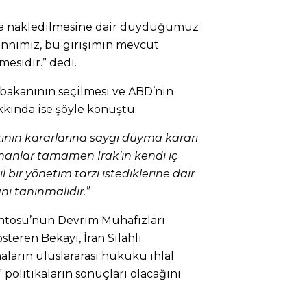
ak’a nakledilmesine dair duyduğumuz
ennimiz, bu girişimin mevcut
mesidir.” dedi.
aşbakanının seçilmesi ve ABD’nin
kkında ise şöyle konuştu:
kının kararlarına saygı duyma kararı
nanlar tamamen Irak’ın kendi iç
l bir yönetim tarzı istediklerine dair
nı tanınmalıdır.”
tosu’nun Devrim Muhafızları
steren Bekayi, İran Silahlı
aların uluslararası hukuku ihlal
 politikaların sonuçları olacağını