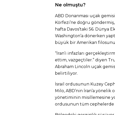
Ne olmuştu?
ABD Donanması uçak gemisi d
Körfezi’ne doğru göndermiş
hafta Davos’taki 56. Dünya
Washington’a dönerken yaptı
büyük bir Amerikan filosun
“İran’ı infazları gerçekleşti
ettim, vazgeçtiler.” diyen T
Abraham Lincoln uçak gemis
belirtiliyor.
İsrail ordusunun Kuzey Cep
Milo, ABD’nin İran’a yönelik o
yönetiminin misillemesine yol
ordusunun tüm cephelerde haz
Bölgedeki gerginlik sürüyor.