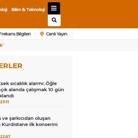
loji
Bilim & Teknoloji
Frekans Bilgileri
Canlı Yayın
k’
ERLER
ek sıcaklık alarmı: Öğle
açık alanda çalışmak 10 gün
klandı
23:11
 ve şarkıcıdan oluşan
Kurdistane ilk konserini
22:57