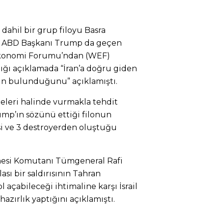
ahil bir grup filoyu Basra
, ABD Başkanı Trump da geçen
 Ekonomi Forumu’ndan (WEF)
ğı açıklamada “İran’a doğru giden
un bulunduğunu” açıklamıştı.
rmeleri halinde vurmakla tehdit
rump’ın sözünü ettiği filonun
i ve 3 destroyerden oluştuğu
hesi Komutanı Tümgeneral Rafi
lası bir saldırısının Tahran
 açabileceği ihtimaline karşı İsrail
ırlık yaptığını açıklamıştı.