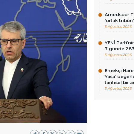
Amedspor Tar
‘ortak tribün
5 Ağustos 2026
YENİ Parti’
7 günde 283 
5 Ağustos 2026
Emekçi Harek
Yasa’ değerle
tarihsel bir 
5 Ağustos 2026