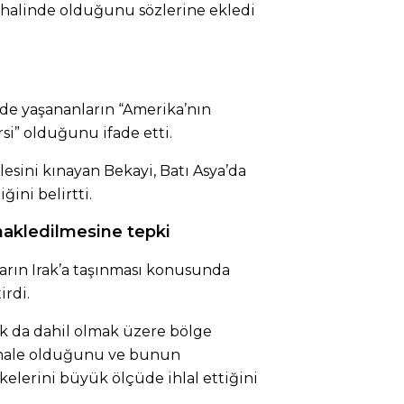
 halinde olduğunu sözlerine ekledi
de yaşananların “Amerika’nın
rsi” olduğunu ifade etti.
sini kınayan Bekayi, Batı Asya’da
ğini belirtti.
a nakledilmesine tepki
uların Irak’a taşınması konusunda
rdi.
rak da dahil olmak üzere bölge
dahale olduğunu ve bunun
lkelerini büyük ölçüde ihlal ettiğini