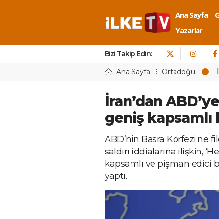
Ana Sayfa
Yazarlar
Bizi Takip Edin:
Ana Sayfa
Ortadoğu
İran’dan ABD’ye:
geniş kapsamlı k
ABD’nin Basra Körfezi’ne fi
saldırı iddialarına ilişkin, ‘
kapsamlı ve pişman edici bi
yaptı.