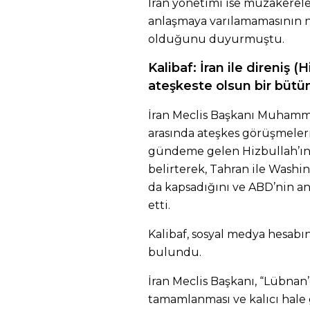
İran yönetimi ise müzakerele
anlaşmaya varılamamasının ne
olduğunu duyurmuştu.
Kalibaf: İran ile direniş (
ateşkeste olsun bir bütü
İran Meclis Başkanı Muhammed
arasında ateşkes görüşmeleri
gündeme gelen Hizbullah’ın,
belirterek, Tahran ile Washi
da kapsadığını ve ABD’nin a
etti.
Kalibaf, sosyal medya hesabı
bulundu.
İran Meclis Başkanı, “Lübnan
tamamlanması ve kalıcı hale g