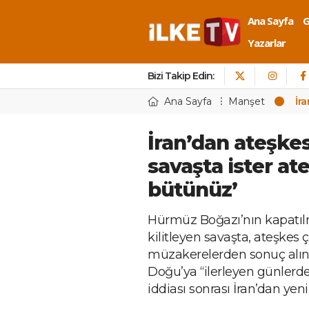
Ana Sayfa
Yazarlar
Bizi Takip Edin:
Ana Sayfa
Manşet
İra
İran’dan ateşkes
savaşta ister ate
bütünüz’
Hürmüz Boğazı’nın kapatılmas
kilitleyen savaşta, ateşkes
müzakerelerden sonuç alın
Doğu’ya “ilerleyen günlerd
iddiası sonrası İran’dan yen