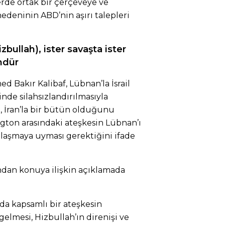
rde ortak bir çerçeveye ve
deninin ABD’nin aşırı talepleri
Hizbullah), ister savaşta ister
ndür
 Bakır Kalibaf, Lübnan’la İsrail
nde silahsızlandırılmasıyla
 İran’la bir bütün olduğunu
ngton arasındaki ateşkesin Lübnan’ı
nlaşmaya uyması gerektiğini ifade
ndan konuya ilişkin açıklamada
’da kapsamlı bir ateşkesin
elmesi, Hizbullah’ın direnişi ve