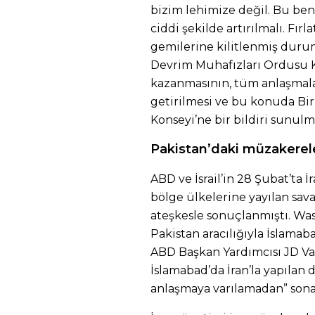
bizim lehimize değil. Bu ben
ciddi şekilde artırılmalı. Fır
gemilerine kilitlenmiş durumd
Devrim Muhafızları Ordusu K
kazanmasının, tüm anlaşmalar
getirilmesi ve bu konuda Bir
Konseyi’ne bir bildiri sunul
Pakistan’daki müzakerel
ABD ve İsrail’in 28 Şubat’ta İr
bölge ülkelerine yayılan sava
ateşkesle sonuçlanmıştı. Wa
Pakistan aracılığıyla İslam
ABD Başkan Yardımcısı JD Va
İslamabad’da İran’la yapılan
anlaşmaya varılamadan” sona 