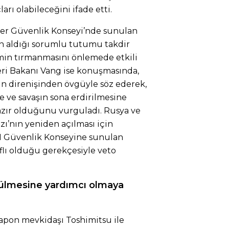
arı olabileceğini ifade etti.
etler Güvenlik Konseyi’nde sunulan
nın aldığı sorumlu tutumu takdir
imin tırmanmasını önlemede etkili
leri Bakanı Vang ise konuşmasında,
ın direnişinden övgüyle söz ederek,
e ve savaşın sona erdirilmesine
zır olduğunu vurguladı. Rusya ve
ı’nın yeniden açılması için
 Güvenlik Konseyine sunulan
raflı olduğu gerekçesiyle veto
rülmesine yardımcı olmaya
 Japon mevkidaşı Toshimitsu ile