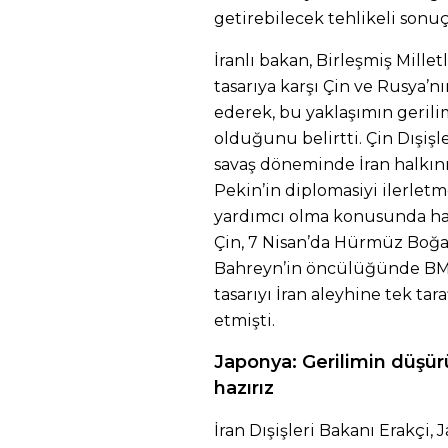
getirebilecek tehlikeli sonuçl
İranlı bakan, Birleşmiş Mill
tasarıya karşı Çin ve Rusya’
ederek, bu yaklaşımın geril
olduğunu belirtti. Çin Dışiş
savaş döneminde İran halkın
Pekin’in diplomasiyi ilerletm
yardımcı olma konusunda ha
Çin, 7 Nisan’da Hürmüz Boğaz
Bahreyn’in öncülüğünde BM
tasarıyı İran aleyhine tek ta
etmişti.
Japonya: Gerilimin düşü
hazırız
İran Dışişleri Bakanı Erakçi,