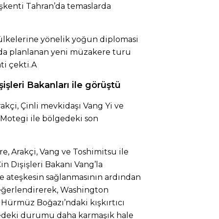
aşkenti Tahran’da temaslarda
e ülkelerine yönelik yoğun diplomasi
sında planlanan yeni müzakere turu
i çekti.A
işleri Bakanları ile görüştü
rakçi, Çinli mevkidaşı Vang Yi ve
Motegi ile bölgedeki son
e, Arakçi, Vang ve Toshimitsu ile
in Dışişleri Bakanı Vang’la
e ateşkesin sağlanmasının ardından
eğerlendirerek, Washington
 Hürmüz Boğazı’ndaki kışkırtıcı
edeki durumu daha karmaşık hale