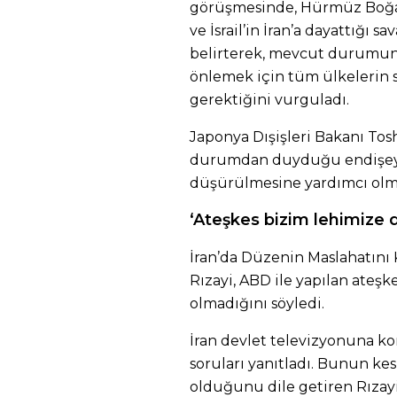
görüşmesinde, Hürmüz Boğaz
ve İsrail’in İran’a dayattığ
belirterek, mevcut durumun
önlemek için tüm ülkelerin 
gerektiğini vurguladı.
Japonya Dışişleri Bakanı To
durumdan duyduğu endişeyi d
düşürülmesine yardımcı olmay
‘Ateşkes bizim lehimize 
İran’da Düzenin Maslahatını
Rızayi, ABD ile yapılan ateşk
olmadığını söyledi.
İran devlet televizyonuna k
soruları yanıtladı. Bunun kesi
olduğunu dile getiren Rızayi,