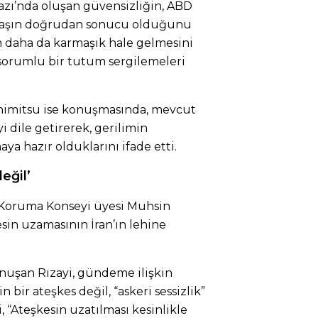
ı’nda oluşan güvensizliğin, ABD
ı savaşın doğrudan sonucu olduğunu
 daha da karmaşık hale gelmesini
sorumlu bir tutum sergilemeleri
shimitsu ise konuşmasında, mevcut
ile getirerek, gerilimin
a hazır olduklarını ifade etti.
değil’
 Koruma Konseyi üyesi Muhsin
esin uzamasının İran’ın lehine
onuşan Rızayi, gündeme ilişkin
n bir ateşkes değil, “askeri sessizlik”
 “Ateşkesin uzatılması kesinlikle