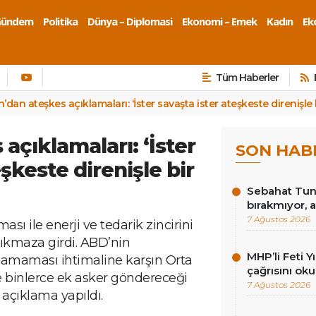
Gündem
Politika
Dünya – Diplomasi
Ekonomi – Emek
Kadın
Eko
Tüm Haberler
n’dan ateşkes açıklamaları: ‘İster savaşta ister ateşkeste direnişle
 açıklamaları: ‘İster
SON HAB
şkeste direnişle bir
Sebahat Tunc
bırakmıyor, a
7 Ağustos 2026
ı ile enerji ve tedarik zincirini
 çıkmaza girdi. ABD’nin
MHP’li Feti Y
amaması ihtimaline karşın Orta
çağrısını ok
e binlerce ek asker göndereceği
7 Ağustos 2026
i açıklama yapıldı.