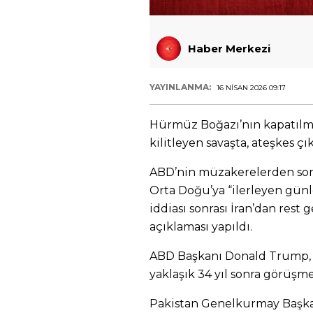
Haber Merkezi
YAYINLANMA:
16 NISAN 2026 09:17
Hürmüz Boğazı’nın kapatılması
kilitleyen savaşta, ateşkes çı
ABD’nin müzakerelerden son
Orta Doğu’ya “ilerleyen gün
iddiası sonrası İran’dan rest 
açıklaması yapıldı.
ABD Başkanı Donald Trump, İs
yaklaşık 34 yıl sonra görüşme
Pakistan Genelkurmay Başka