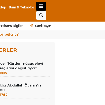
loji
Bilim & Teknoloji
Frekans Bilgileri
Canlı Yayın
 bir bütünüz’
ERLER
el: ‘Kürtler mücadeleyi
raçlarını değiştiriyor’
18:10
ıldız Abdullah Öcalan’ın
udu
17:50