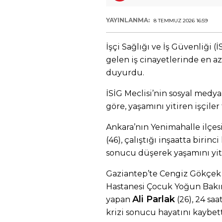
YAYINLANMA:
8 TEMMUZ 2026 16:59
İşçi Sağlığı ve İş Güvenliği (
gelen iş cinayetlerinde en az 
duyurdu.
İSİG Meclisi’nin sosyal medy
göre, yaşamını yitiren işçiler
Ankara’nın Yenimahalle ilçesi
(46), çalıştığı inşaatta birin
sonucu düşerek yaşamını yiti
Gaziantep’te Cengiz Gökçek
Hastanesi Çocuk Yoğun Bakım
Ali Parlak
yapan
(26), 24 saa
krizi sonucu hayatını kaybett