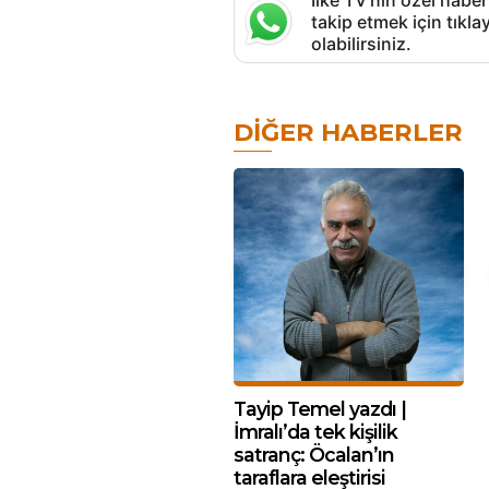
İlke TV’nin özel haber
takip etmek için tık
olabilirsiniz.
DIĞER HABERLER
Tayip Temel yazdı |
İmralı’da tek kişilik
satranç: Öcalan’ın
taraflara eleştirisi