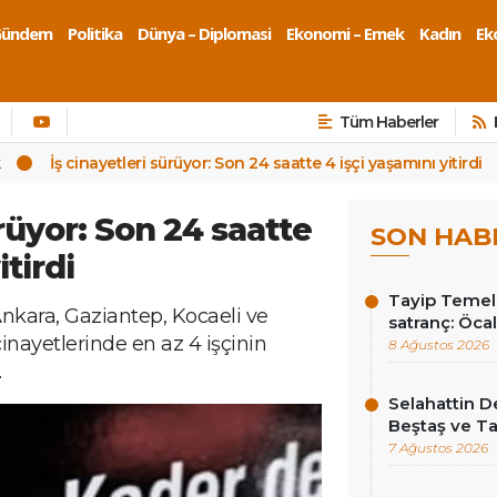
Gündem
Politika
Dünya – Diplomasi
Ekonomi – Emek
Kadın
Eko
Tüm Haberler
k
İş cinayetleri sürüyor: Son 24 saatte 4 işçi yaşamını yitirdi
ürüyor: Son 24 saatte
SON HAB
itirdi
Tayip Temel y
Ankara, Gaziantep, Kocaeli ve
satranç: Öcala
inayetlerinde en az 4 işçinin
8 Ağustos 2026
.
Selahattin D
Beştaş ve Ta
7 Ağustos 2026