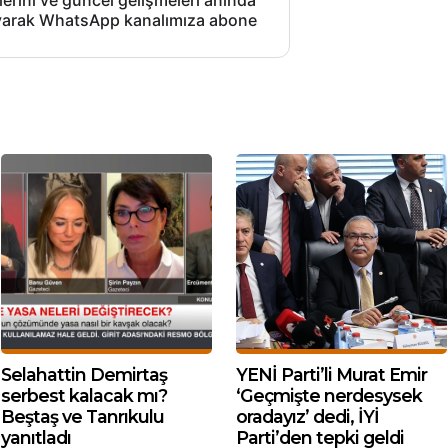
lerini ve güncel gelişmeleri anında
layarak WhatsApp kanalımıza abone
Selahattin Demirtaş
YENİ Parti’li Murat Emir
serbest kalacak mı?
‘Geçmişte nerdesysek
Beştaş ve Tanrıkulu
oradayız’ dedi, İYİ
yanıtladı
Parti’den tepki geldi