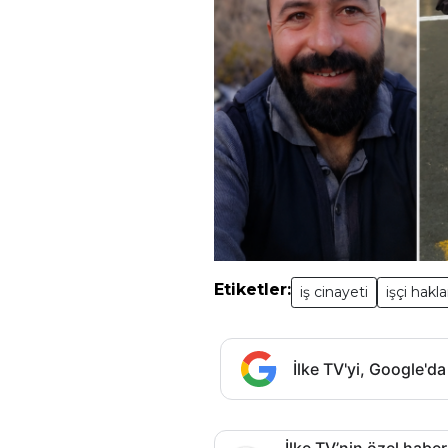
Etiketler:
iş cinayeti
işçi hakla
İlke TV'yi, Google'da