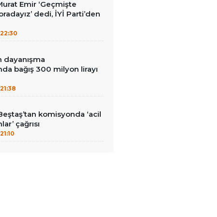
i Murat Emir ‘Geçmişte
radayız’ dedi, İYİ Parti’den
22:30
in dayanışma
a bağış 300 milyon lirayı
21:38
Beştaş’tan komisyonda ‘acil
lar’ çağrısı
21:10