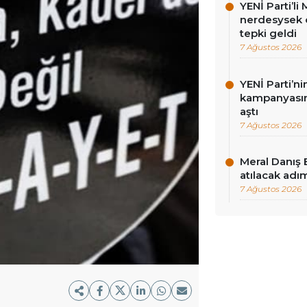
YENİ Parti’l
nerdesysek o
tepki geldi
7 Ağustos 2026
YENİ Parti’n
kampanyasınd
aştı
7 Ağustos 2026
Meral Danış 
atılacak adım
7 Ağustos 2026