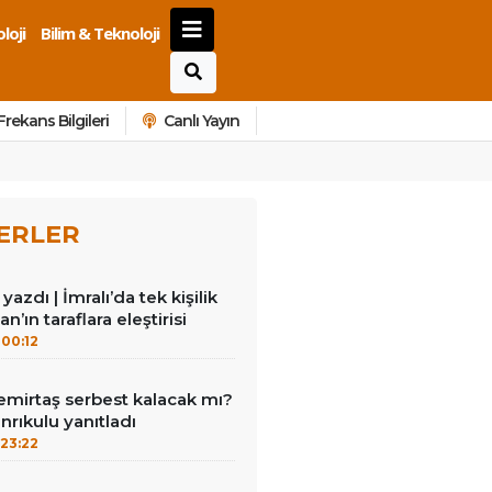
loji
Bilim & Teknoloji
Frekans Bilgileri
Canlı Yayın
ERLER
azdı | İmralı’da tek kişilik
n’ın taraflara eleştirisi
00:12
emirtaş serbest kalacak mı?
nrıkulu yanıtladı
23:22