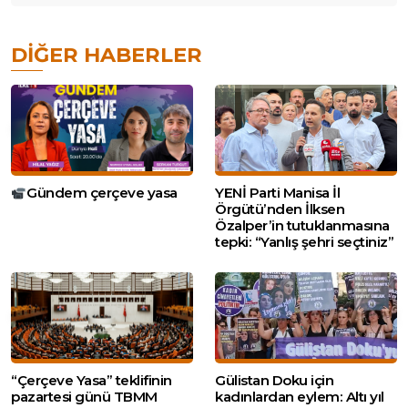
DIĞER HABERLER
Gündem çerçeve yasa
YENİ Parti Manisa İl
Örgütü’nden İlksen
Özalper’in tutuklanmasına
tepki: “Yanlış şehri seçtiniz”
“Çerçeve Yasa” teklifinin
Gülistan Doku için
pazartesi günü TBMM
kadınlardan eylem: Altı yıl