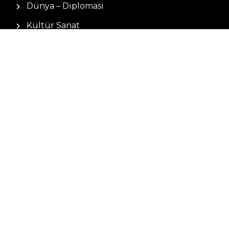
Dünya – Diplomasi
Kültür Sanat
Ekonomi – Emek
Bilim & Teknoloji
Spor
KVKK BILGILENDIRMESI
Kamera Aydınlatma Metni
Hizmet Şartları
Çerez Politikası
Müşteri Aydınlatma Metni
Kişisel Verileri Koruma Kanunu