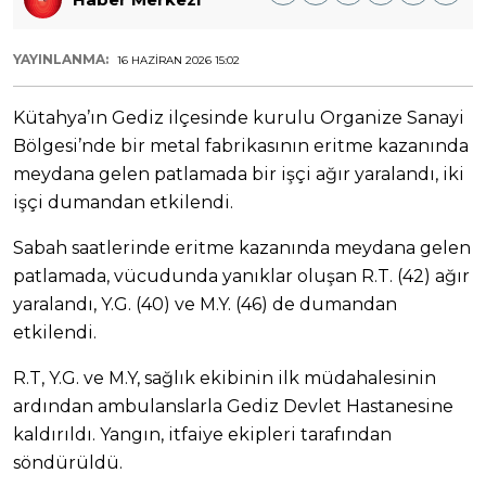
YAYINLANMA:
16 HAZIRAN 2026 15:02
Kütahya’ın Gediz ilçesinde kurulu Organize Sanayi
Bölgesi’nde bir metal fabrikasının eritme kazanında
meydana gelen patlamada bir işçi ağır yaralandı, iki
işçi dumandan etkilendi.
Sabah saatlerinde eritme kazanında meydana gelen
patlamada, vücudunda yanıklar oluşan R.T. (42) ağır
yaralandı, Y.G. (40) ve M.Y. (46) de dumandan
etkilendi.
R.T, Y.G. ve M.Y, sağlık ekibinin ilk müdahalesinin
ardından ambulanslarla Gediz Devlet Hastanesine
kaldırıldı. Yangın, itfaiye ekipleri tarafından
söndürüldü.