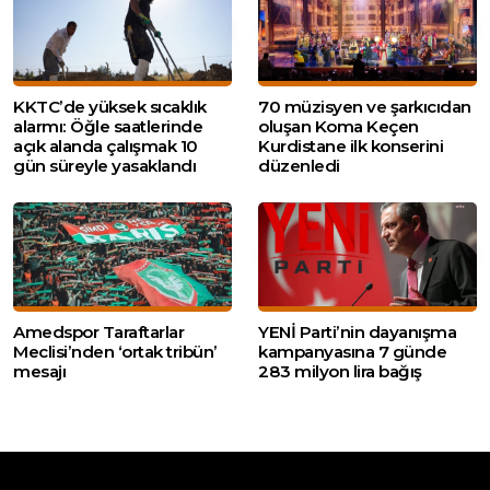
KKTC’de yüksek sıcaklık
70 müzisyen ve şarkıcıdan
alarmı: Öğle saatlerinde
oluşan Koma Keçen
açık alanda çalışmak 10
Kurdistane ilk konserini
gün süreyle yasaklandı
düzenledi
Amedspor Taraftarlar
YENİ Parti’nin dayanışma
Meclisi’nden ‘ortak tribün’
kampanyasına 7 günde
mesajı
283 milyon lira bağış