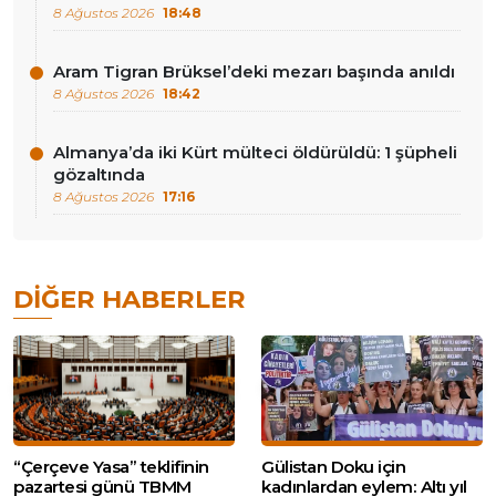
8 Ağustos 2026
18:48
Aram Tigran Brüksel’deki mezarı başında anıldı
8 Ağustos 2026
18:42
Almanya’da iki Kürt mülteci öldürüldü: 1 şüpheli
gözaltında
8 Ağustos 2026
17:16
DIĞER HABERLER
“Çerçeve Yasa” teklifinin
Gülistan Doku için
pazartesi günü TBMM
kadınlardan eylem: Altı yıl