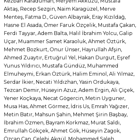
Kezban Karaduman, Meryem Akkuzu, Mustafa
Aktaş, Recep Sezgin, Naim Karagüzel, Merve
Menteş, Fatma D., Güven Albayrak, Eray Kızıldağ,
Hasne El Asada, Ömer Faruk Özçelik, Mustafa Çakan,
Ferdi Tayyar, Adem Balta, Halil İbrahim Yolcu, Galip
Uçar, Muammer Samet Karaoluk, Ahmet Öztürk,
Mehmet Bozkurt, Onur Ünser, Hayrullah Afşin,
Ahmed Zuaytır, Ertuğrul Yel, Hakan Durgut, Eşref
Yunus Yıldırıcı, Mustafa Gündüz, Muhammed
Elmuheymi, Erkan Öztürk, Halim Eminol, Ali Yılmaz,
Serdar İkier, Necati Yıldızhan, Yasin Ordukaya,
Tezcan Demir, Hüseyin Azuz, Adem Ergin, Ali Çiçek,
Yener Koçkaya, Necat Gögercin, Metin Uyguner,
Musa Has, Ahmet Görmez, İdris Us, Emrah Yağızer,
Metin Batır, Mahsun Şahin, Mehmet Şirin Başbay,
İbrahim Özmen, Bayram Korkmaz, Murat Saldı,
Emrullah Gökçek, Ahmet Gök, Hüseyin Zagok,
Özcan Can, Çelebi Akgül, Mohammed Saleh