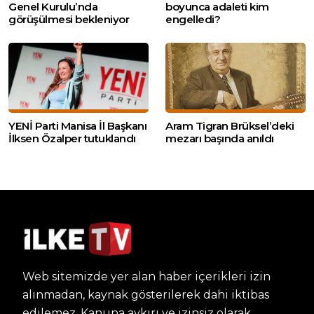
Genel Kurulu’nda
boyunca adaleti kim
görüşülmesi bekleniyor
engelledi?
YENİ Parti Manisa İl Başkanı
Aram Tigran Brüksel’deki
İlksen Özalper tutuklandı
mezarı başında anıldı
Web sitemizde yer alan haber içerikleri izin
alınmadan, kaynak gösterilerek dahi iktibas
edilemez. Kanuna aykırı ve izinsiz olarak