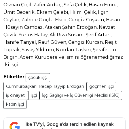
Osman Çiçil, Zafer Arduç, Sefa Çelik, Hasan Emre,
Ümit Becerik, Ekrem Çelebi, Hilmi Çelik, Ilgın
Ceylan, Zahide Güçlü Ekici, Cengiz Coşkun, Hasan
Hüseyin Cambaz, Atakan Şahin Erdoğan, Nevzat
Çevik, Yunus Hatay, Ali Rıza Susam, Şerif Artan,
Hanife Tanyel, Rauf Güven, Cengiz Kurcan, Reşit
Toprak, Savaş Yıldırım, Nurdan Taşkın, Şerafettin
Bilgin, Adem Kurudere ve ismini öğrenemediğimiz
iki işçi…
Etiketler:
çocuk işçi
Cumhurbaşkanı Recep Tayyip Erdoğan
göçmen işçi
iş cinayeti
işçi
İşçi Sağlığı ve İş Güvenliği Meclisi (İSİG)
kadın işçi
İlke TV'yi, Google'da tercih edilen kaynak