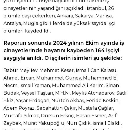
yurtdışında Türkiye bağlantılı dört ülkede iş
cinayetlerinin yaşandığını açıkladı. İstanbul, 26
ölümle başı çekerken, Ankara, Sakarya, Manisa,
Antalya, Muğla gibi illerde de yüksek sayıda işçi
ölümleri kaydedildi.
Raporun sonunda 2024 yılının Ekim ayında iş
cinayetlerinde hayatını kaybeden 164 işçiyi
saygıyla anıldı. O işçilerin isimleri şu şekilde:
Babür Meyliev, Mehmet Keser, İsmail Can Karasu,
Ahmet Ercan, Muhammet Güney, Muhammed El
Necm, İsmail Yaman, Muhammed Ali Kerim, Sinan
Budak, Veysel Taştan, M.H.N., Meylıs Atchaparov, Sadi
Ekiz, Yaşar Erdoğan, Nurten Akbaş, Feride Keskin,
Adem Poyraz, Sebahattin Çakır, Mustafa Çağlar,
Mustafa Yılmaz, Dursun Erkoç, Hasan Esmer, Arif
Zeybek, Murat Yakupoğlu, Nuri Çidik, İsmail Elaldı,