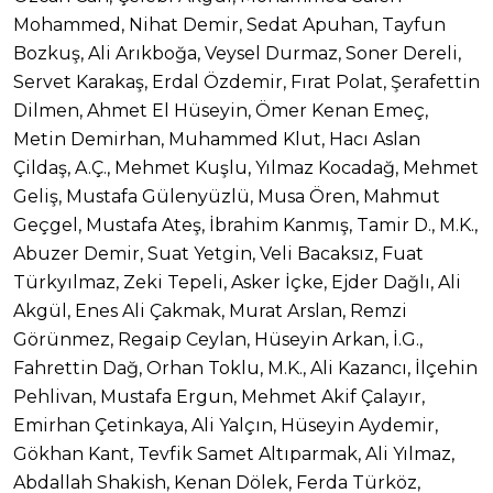
Mohammed, Nihat Demir, Sedat Apuhan, Tayfun
Bozkuş, Ali Arıkboğa, Veysel Durmaz, Soner Dereli,
Servet Karakaş, Erdal Özdemir, Fırat Polat, Şerafettin
Dilmen, Ahmet El Hüseyin, Ömer Kenan Emeç,
Metin Demirhan, Muhammed Klut, Hacı Aslan
Çildaş, A.Ç., Mehmet Kuşlu, Yılmaz Kocadağ, Mehmet
Geliş, Mustafa Gülenyüzlü, Musa Ören, Mahmut
Geçgel, Mustafa Ateş, İbrahim Kanmış, Tamir D., M.K.,
Abuzer Demir, Suat Yetgin, Veli Bacaksız, Fuat
Türkyılmaz, Zeki Tepeli, Asker İçke, Ejder Dağlı, Ali
Akgül, Enes Ali Çakmak, Murat Arslan, Remzi
Görünmez, Regaip Ceylan, Hüseyin Arkan, İ.G.,
Fahrettin Dağ, Orhan Toklu, M.K., Ali Kazancı, İlçehin
Pehlivan, Mustafa Ergun, Mehmet Akif Çalayır,
Emirhan Çetinkaya, Ali Yalçın, Hüseyin Aydemir,
Gökhan Kant, Tevfik Samet Altıparmak, Ali Yılmaz,
Abdallah Shakish, Kenan Dölek, Ferda Türköz,