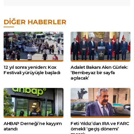
DIĞER HABERLER
12 yıl sonra yeniden: Kox
Adalet Bakanı Akın Gürlek:
Festivali yürüyüşle başladı
‘Bembeyaz bir sayfa
açılacak’
AHBAP Derneği’ne kayyım
Feti Yıldız’dan IRA ve FARC
atandı
örnekli ‘geçiş dönemi’