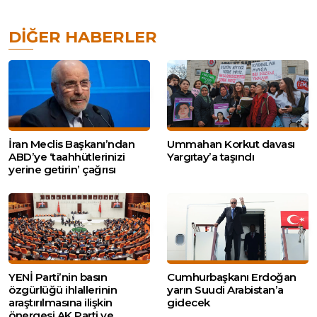
DIĞER HABERLER
İran Meclis Başkanı’ndan
Ummahan Korkut davası
ABD’ye ‘taahhütlerinizi
Yargıtay’a taşındı
yerine getirin’ çağrısı
YENİ Parti’nin basın
Cumhurbaşkanı Erdoğan
özgürlüğü ihlallerinin
yarın Suudi Arabistan’a
araştırılmasına ilişkin
gidecek
önergesi AK Parti ve