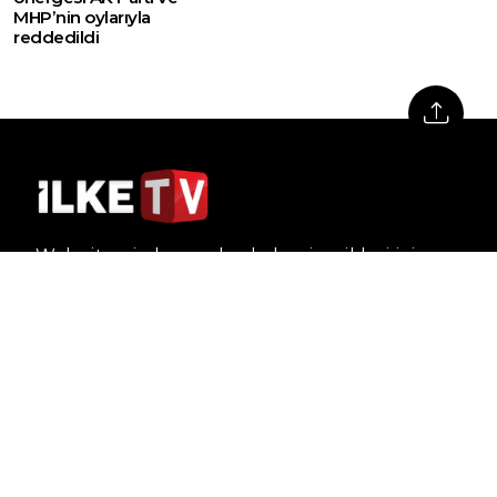
MHP’nin oylarıyla
reddedildi
Web sitemizde yer alan haber içerikleri izin
alınmadan, kaynak gösterilerek dahi iktibas
edilemez. Kanuna aykırı ve izinsiz olarak
kopyalanamaz, başka yerde yayınlanamaz.
HABERLER