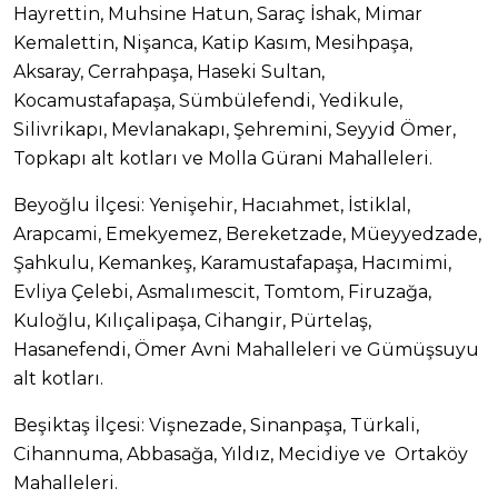
Hayrettin, Muhsine Hatun, Saraç İshak, Mimar
Kemalettin, Nişanca, Katip Kasım, Mesihpaşa,
Aksaray, Cerrahpaşa, Haseki Sultan,
Kocamustafapaşa, Sümbülefendi, Yedikule,
Silivrikapı, Mevlanakapı, Şehremini, Seyyid Ömer,
Topkapı alt kotları ve Molla Gürani Mahalleleri.
Beyoğlu İlçesi: Yenişehir, Hacıahmet, İstiklal,
Arapcami, Emekyemez, Bereketzade, Müeyyedzade,
Şahkulu, Kemankeş, Karamustafapaşa, Hacımimi,
Evliya Çelebi, Asmalımescit, Tomtom, Firuzağa,
Kuloğlu, Kılıçalipaşa, Cihangir, Pürtelaş,
Hasanefendi, Ömer Avni Mahalleleri ve Gümüşsuyu
alt kotları.
Beşiktaş İlçesi: Vişnezade, Sinanpaşa, Türkali,
Cihannuma, Abbasağa, Yıldız, Mecidiye ve Ortaköy
Mahalleleri.