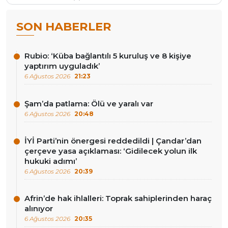
SON HABERLER
Rubio: ‘Küba bağlantılı 5 kuruluş ve 8 kişiye
yaptırım uyguladık’
6 Ağustos 2026
21:23
Şam’da patlama: Ölü ve yaralı var
6 Ağustos 2026
20:48
İYİ Parti’nin önergesi reddedildi | Çandar’dan
çerçeve yasa açıklaması: ‘Gidilecek yolun ilk
hukuki adımı’
6 Ağustos 2026
20:39
Afrin’de hak ihlalleri: Toprak sahiplerinden haraç
alınıyor
6 Ağustos 2026
20:35