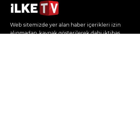
Web sitemizde yer alan haber içerikleri izin
alınmadan, kaynak gösterilerek dahi iktibas
edilemez. Kanuna aykırı ve izinsiz olarak
kopyalanamaz, başka yerde yayınlanamaz.
HABERLER
Dünya – Diplomasi
Kültür Sanat
Ekonomi – Emek
Bilim & Teknoloji