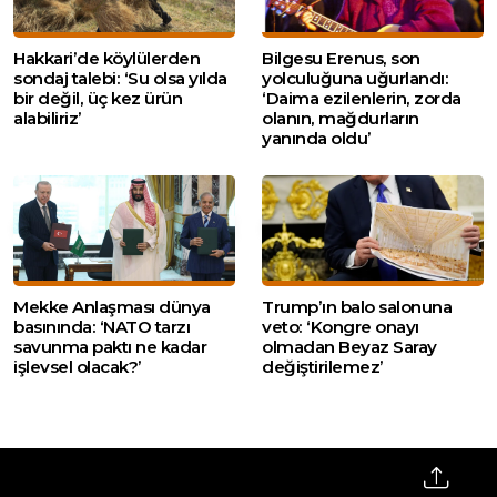
Hakkari’de köylülerden
Bilgesu Erenus, son
sondaj talebi: ‘Su olsa yılda
yolculuğuna uğurlandı:
bir değil, üç kez ürün
‘Daima ezilenlerin, zorda
alabiliriz’
olanın, mağdurların
yanında oldu’
Mekke Anlaşması dünya
Trump’ın balo salonuna
basınında: ‘NATO tarzı
veto: ‘Kongre onayı
savunma paktı ne kadar
olmadan Beyaz Saray
işlevsel olacak?’
değiştirilemez’