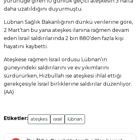
yürürlüğe giren 10 günlük geçici ateşkesin 3 hafta
daha uzatıldığını duyurmuştu.
Lübnan Sağlık Bakanlığının dünkü verilerine göre,
2 Mart’tan bu yana ateşkes ilanına rağmen devam
eden İsrail saldırılarında 2 bin 880’den fazla kişi
hayatını kaybetti.
Ateşkese rağmen İsrail ordusu Lübnan’ın
güneyindeki saldırılarını ve ev yıkımlarını
sürdürürken, Hizbullah ise ateşkesi ihlal ettiği
gerekçesiyle İsrail birliklerine saldırılar düzenliyor.
(AA)
Etiketler:
ateşkes
israil
lübnan