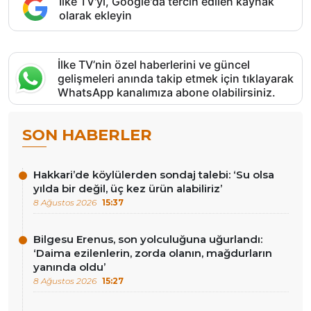
İlke TV'yi, Google'da tercih edilen kaynak
olarak ekleyin
İlke TV’nin özel haberlerini ve güncel
gelişmeleri anında takip etmek için tıklayarak
WhatsApp kanalımıza abone olabilirsiniz.
SON HABERLER
Hakkari’de köylülerden sondaj talebi: ‘Su olsa
yılda bir değil, üç kez ürün alabiliriz’
8 Ağustos 2026
15:37
Bilgesu Erenus, son yolculuğuna uğurlandı:
‘Daima ezilenlerin, zorda olanın, mağdurların
yanında oldu’
8 Ağustos 2026
15:27