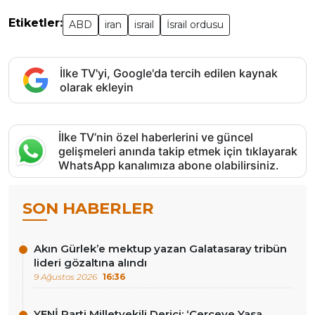
Etiketler:
ABD
iran
israil
İsrail ordusu
İlke TV'yi, Google'da tercih edilen kaynak
olarak ekleyin
İlke TV’nin özel haberlerini ve güncel
gelişmeleri anında takip etmek için tıklayarak
WhatsApp kanalımıza abone olabilirsiniz.
SON HABERLER
Akın Gürlek’e mektup yazan Galatasaray tribün
lideri gözaltına alındı
9 Ağustos 2026
16:36
YENİ Parti Milletvekili Derici: ‘Çerçeve Yasa