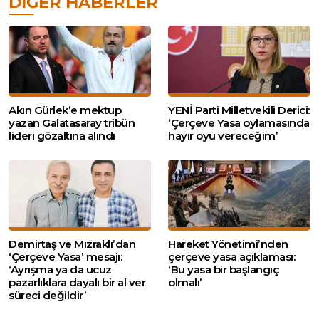
DIĞER HABERLER
Akın Gürlek’e mektup
YENİ Parti Milletvekili Derici:
yazan Galatasaray tribün
‘Çerçeve Yasa oylamasında
lideri gözaltına alındı
hayır oyu vereceğim’
Demirtaş ve Mızraklı’dan
Hareket Yönetimi’nden
‘Çerçeve Yasa’ mesajı:
çerçeve yasa açıklaması:
‘Ayrışma ya da ucuz
‘Bu yasa bir başlangıç
pazarlıklara dayalı bir al ver
olmalı’
süreci değildir’