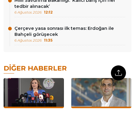
Milli Savunma Bakanlığı: ‘Kalıcı barış için her
tedbir alınacak’
6 Ağustos 2026
12:12
Çerçeve yasa sonrası ilk temas: Erdoğan ile
Bahçeli görüşecek
6 Ağustos 2026
11:35
DIĞER HABERLER
Ayşegül Doğan: ‘Teklif bir
Cezaevinden barış çağrısı |
yol açıyor, ülkeye dönüş
Resul Emrah Şahan:
yolu açıyor’
‘Hukukun kapısı ilk kez
aralanıyor’