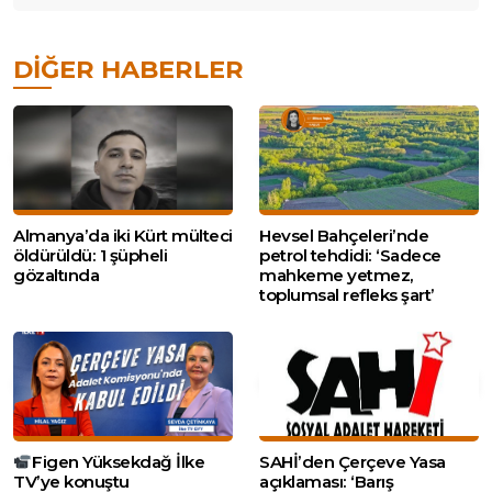
DIĞER HABERLER
Almanya’da iki Kürt mülteci
Hevsel Bahçeleri’nde
öldürüldü: 1 şüpheli
petrol tehdidi: ‘Sadece
gözaltında
mahkeme yetmez,
toplumsal refleks şart’
Figen Yüksekdağ İlke
SAHİ’den Çerçeve Yasa
TV’ye konuştu
açıklaması: ‘Barış