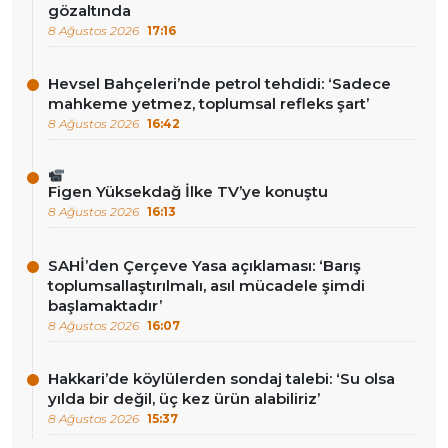
gözaltında
8 Ağustos 2026
17:16
Hevsel Bahçeleri’nde petrol tehdidi: ‘Sadece
mahkeme yetmez, toplumsal refleks şart’
8 Ağustos 2026
16:42
Figen Yüksekdağ İlke TV’ye konuştu
8 Ağustos 2026
16:13
SAHİ’den Çerçeve Yasa açıklaması: ‘Barış
toplumsallaştırılmalı, asıl mücadele şimdi
başlamaktadır’
8 Ağustos 2026
16:07
Hakkari’de köylülerden sondaj talebi: ‘Su olsa
yılda bir değil, üç kez ürün alabiliriz’
8 Ağustos 2026
15:37