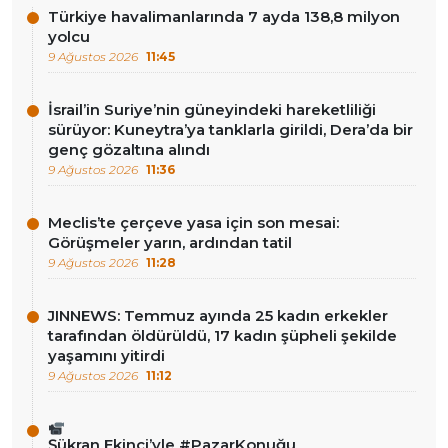
Türkiye havalimanlarında 7 ayda 138,8 milyon
yolcu
9 Ağustos 2026
11:45
İsrail’in Suriye’nin güneyindeki hareketliliği
sürüyor: Kuneytra’ya tanklarla girildi, Dera’da bir
genç gözaltına alındı
9 Ağustos 2026
11:36
Meclis’te çerçeve yasa için son mesai:
Görüşmeler yarın, ardından tatil
9 Ağustos 2026
11:28
JINNEWS: Temmuz ayında 25 kadın erkekler
tarafından öldürüldü, 17 kadın şüpheli şekilde
yaşamını yitirdi
9 Ağustos 2026
11:12
Şükran Ekinci’yle #PazarKonuğu