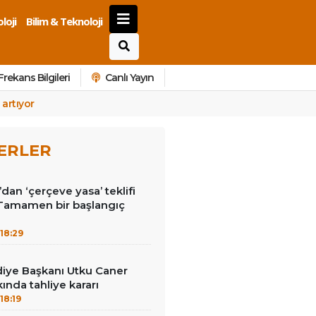
loji
Bilim & Teknoloji
Frekans Bilgileri
Canlı Yayın
artıyor
ERLER
dan ‘çerçeve yasa’ teklifi
‘Tamamen bir başlangıç
18:29
diye Başkanı Utku Caner
ında tahliye kararı
18:19