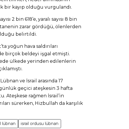
k bir kayıp olduğu vurgulandı.
ayısı 2 bin 618’e, yaralı sayısı 8 bin
hastanenin zarar gördüğü, ölenlerden
lduğu belirtildi.
’ta yoğun hava saldırıları
e birçok beldeyi işgal etmişti.
de ülkede yerinden edilenlerin
çıklamıştı.
übnan ve İsrail arasında 17
günlük geçici ateşkesin 3 hafta
. Ateşkese rağmen İsrail’in
ları sürerken, Hizbullah da karşılık
il lübnan
israil ordusu lübnan