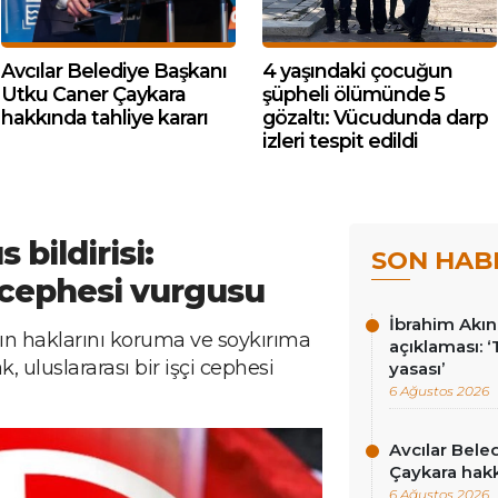
Avcılar Belediye Başkanı
4 yaşındaki çocuğun
Utku Caner Çaykara
şüpheli ölümünde 5
hakkında tahliye kararı
gözaltı: Vücudunda darp
izleri tespit edildi
 bildirisi:
SON HAB
i cephesi vurgusu
İbrahim Akın’
ının haklarını koruma ve soykırıma
açıklaması: 
, uluslararası bir işçi cephesi
yasası’
6 Ağustos 2026
Avcılar Bele
Çaykara hakk
6 Ağustos 2026