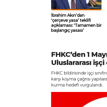
İbrahim Akın’dan
‘çerçeve yasa’ teklifi
açıklaması: ‘Tamamen bir
başlangıç yasası’
FHKC’den 1 Mayıs
Uluslararası işç
FHKC bildirisinde işçi sınıf
karşı koyma çağrısı yapılarak
kurma hedefi vurgulandı.