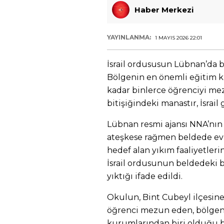
Haber Merkezi
YAYINLANMA:
1 MAYIS 2026 22:01
İsrail ordususun Lübnan’da b
Bölgenin en önemli eğitim 
kadar binlerce öğrenciyi me
bitişiğindeki manastır, İsrail 
Lübnan resmi ajansı NNA’nın
ateşkese rağmen beldede evleri
hedef alan yıkım faaliyetleri
İsrail ordusunun beldedeki b
yıktığı ifade edildi.
Okulun, Bint Cubeyl ilçesine
öğrenci mezun eden, bölgen
kurumlarından biri olduğu be