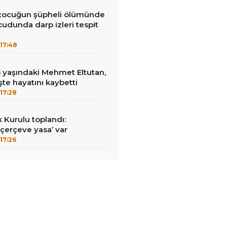
 çocuğun şüpheli ölümünde
cudunda darp izleri tespit
17:48
15 yaşındaki Mehmet Eltutan,
 işte hayatını kaybetti
17:28
k Kurulu toplandı:
erçeve yasa’ var
17:26