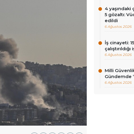
4 yaşındaki
5 gözaltı: Vü
edildi
6 Ağustos 2026
İş cinayeti: 
çalıştırıldığı
6 Ağustos 2026
Milli Güvenli
Gündemde ‘ç
6 Ağustos 2026