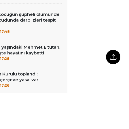
 çocuğun şüpheli ölümünde
cudunda darp izleri tespit
17:48
15 yaşındaki Mehmet Eltutan,
 işte hayatını kaybetti
17:28
k Kurulu toplandı:
erçeve yasa’ var
17:26