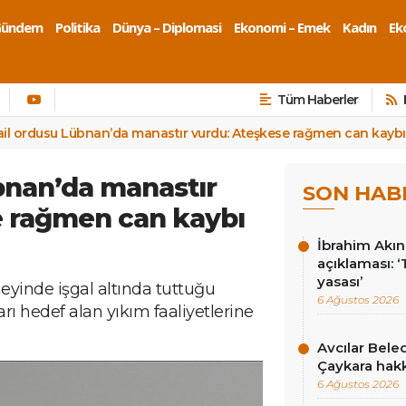
Gündem
Politika
Dünya – Diplomasi
Ekonomi – Emek
Kadın
Eko
Tüm Haberler
rail ordusu Lübnan’da manastır vurdu: Ateşkese rağmen can kaybı 
übnan’da manastır
SON HAB
e rağmen can kaybı
İbrahim Akın’
açıklaması: 
yasası’
neyinde işgal altında tuttuğu
6 Ağustos 2026
arı hedef alan yıkım faaliyetlerine
Avcılar Bele
Çaykara hakk
6 Ağustos 2026