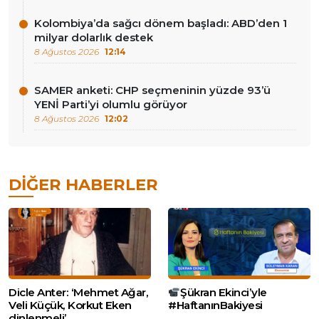
Kolombiya’da sağcı dönem başladı: ABD’den 1
milyar dolarlık destek
8 Ağustos 2026
12:14
SAMER anketi: CHP seçmeninin yüzde 93’ü
YENİ Parti’yi olumlu görüyor
8 Ağustos 2026
12:02
DIĞER HABERLER
Dicle Anter: ‘Mehmet Ağar,
Şükran Ekinci’yle
Veli Küçük, Korkut Eken
#HaftanınBakiyesi
dinlenmeli’