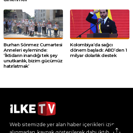
Burhan Sönmez Cumartesi
Kolombiya’da sağcı
Anneleri eyleminde:
dönem başladı: ABD’den 1
‘İktidarın inandığı tek şey
milyar dolarlık destek
unutkanlık, bizim gücümüz
hatırlatmak’
Web sitemizde yer alan haber içerikleri izin
alınmadan, kaynak gösterilerek dahi iktibas