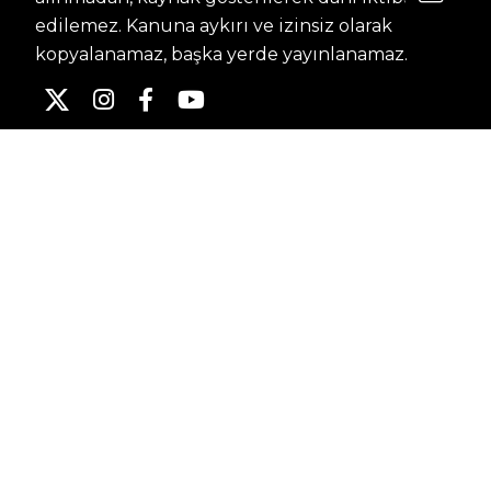
edilemez. Kanuna aykırı ve izinsiz olarak
kopyalanamaz, başka yerde yayınlanamaz.
HABERLER
Dünya – Diplomasi
Kültür Sanat
Ekonomi – Emek
Bilim & Teknoloji
Spor
KVKK BILGILENDIRMESI