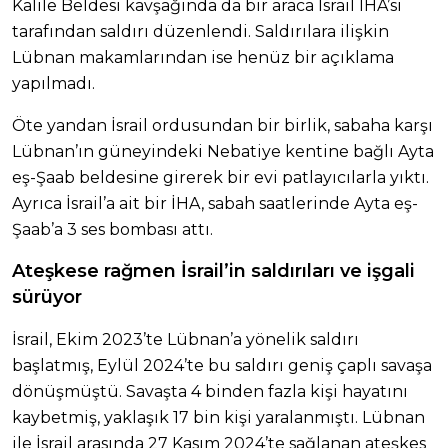
Kalile Beldesi kavşağında da bir araca İsrail İHA’sı
tarafından saldırı düzenlendi. Saldırılara ilişkin
Lübnan makamlarından ise henüz bir açıklama
yapılmadı.
Öte yandan İsrail ordusundan bir birlik, sabaha karşı
Lübnan’ın güneyindeki Nebatiye kentine bağlı Ayta
eş-Şaab beldesine girerek bir evi patlayıcılarla yıktı.
Ayrıca İsrail’a ait bir İHA, sabah saatlerinde Ayta eş-
Şaab’a 3 ses bombası attı.
Ateşkese rağmen İsrail’in saldırıları ve işgali
sürüyor
İsrail, Ekim 2023’te Lübnan’a yönelik saldırı
başlatmış, Eylül 2024’te bu saldırı geniş çaplı savaşa
dönüşmüştü. Savaşta 4 binden fazla kişi hayatını
kaybetmiş, yaklaşık 17 bin kişi yaralanmıştı. Lübnan
ile İsrail arasında 27 Kasım 2024’te sağlanan ateşkes